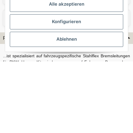
Alle akzeptieren
VW
Volvo
Konfigurieren
Flex-Hydraulik...
Ablehnen
...ist spezialisiert auf fahrzeugspezifische Stahlflex Bremsleitungen
für PKW. Unsere Kits sind passgenau auf Fahrzeug, Bremsanlage
und Baujahr abgestimmt und eignen sich sowohl für den Alltag als
auch für anspruchsvollere Anwendungen. Neben serienmäßigen
Fahrzeugen bieten wir mit unserem Konfigurator auch Lösungen
für Sonderfälle und individuelle Umbauten.
Vertrag widerrufen