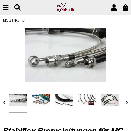
MG ZT [Kombi]
Stahlflex Bremsleitungen für MG