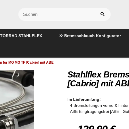
TORRAD STAHLFLEX
Bremsschlauch Konfigurator
en für MG MG TF [Cabrio] mit ABE
Stahlflex Brem
[Cabrio] mit AB
Im Lieferumfang:
- 4 Bremsleitungen vorne & hinten
- ABE Eingtragungsfrei [ABE - Gu