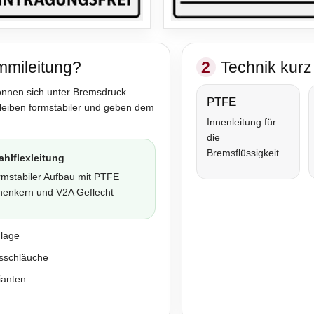
mmileitung?
2
Technik kurz 
önnen sich unter Bremsdruck
PTFE
bleiben formstabiler und geben dem
Innenleitung für
die
Bremsflüssigkeit.
ahlflexleitung
rmstabiler Aufbau mit PTFE
nenkern und V2A Geflecht
nlage
sschläuche
ianten