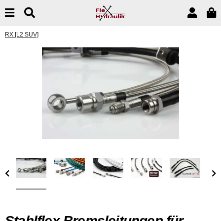
RX [L2 SUV]
Stahlflex Bremsleitungen für