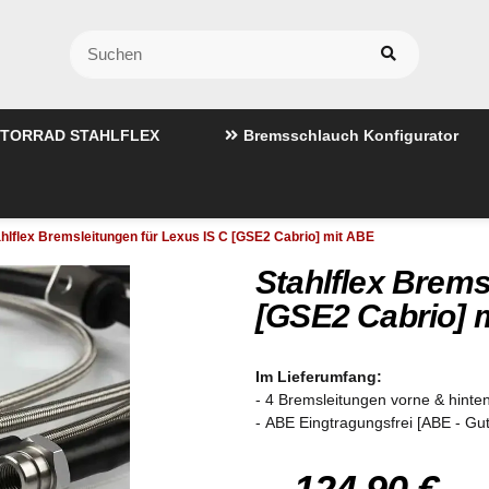
TORRAD STAHLFLEX
Bremsschlauch Konfigurator
hlflex Bremsleitungen für Lexus IS C [GSE2 Cabrio] mit ABE
Stahlflex Brems
[GSE2 Cabrio] 
Im Lieferumfang:
- 4 Bremsleitungen vorne & hinten
- ABE Eingtragungsfrei [ABE - Gu