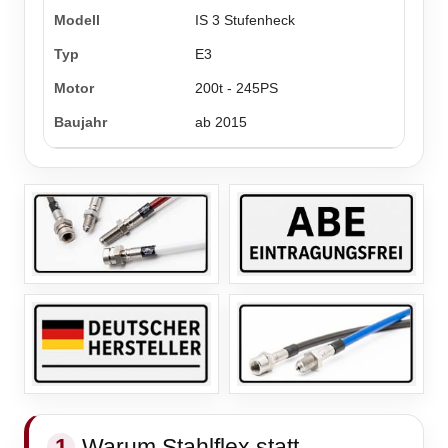
IS 3 Stufenheck
E3
200t - 245PS
ab 2015
1
Warum Stahlflex statt