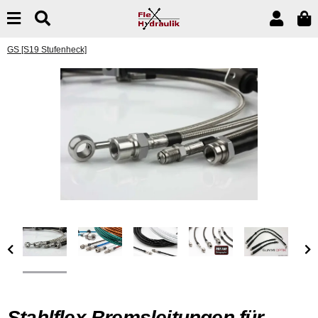
GS [S19 Stufenheck]
Stahlflex Bremsleitungen für