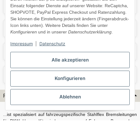
Mercedes
Mini
Einsatz folgender Dienste auf unserer Website: ReCaptcha,
SHOPVOTE, PayPal Express Checkout und Ratenzahlung.
Sie können die Einstellung jederzeit ändern (Fingerabdruck-
Icon links unten). Weitere Details finden Sie unter
Opel
Porsche
Konfigurieren
und in unserer
Datenschutzerklärung
.
Impressum
|
Datenschutz
Skoda
Smart
Alle akzeptieren
VW
Volvo
Konfigurieren
Flex-Hydraulik...
Ablehnen
...ist spezialisiert auf fahrzeugspezifische Stahlflex Bremsleitungen
für PKW. Unsere Kits sind passgenau auf Fahrzeug, Bremsanlage
und Baujahr abgestimmt und eignen sich sowohl für den Alltag als
auch für anspruchsvollere Anwendungen. Neben serienmäßigen