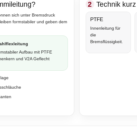
mmileitung?
2
Technik kurz 
önnen sich unter Bremsdruck
PTFE
bleiben formstabiler und geben dem
Innenleitung für
die
Bremsflüssigkeit.
ahlflexleitung
rmstabiler Aufbau mit PTFE
nenkern und V2A Geflecht
nlage
sschläuche
ianten