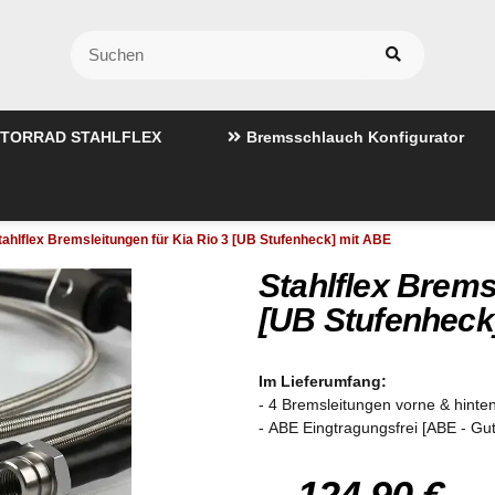
TORRAD STAHLFLEX
Bremsschlauch Konfigurator
tahlflex Bremsleitungen für Kia Rio 3 [UB Stufenheck] mit ABE
Stahlflex Brems
[UB Stufenheck
Im Lieferumfang:
- 4 Bremsleitungen vorne & hinten
- ABE Eingtragungsfrei [ABE - Gu