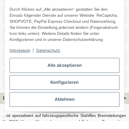
Durch Klicken auf „Alle akzeptieren“ gestatten Sie den
Mercedes
Mini
Einsatz folgender Dienste auf unserer Website: ReCaptcha,
SHOPVOTE, PayPal Express Checkout und Ratenzahlung.
Sie können die Einstellung jederzeit ändern (Fingerabdruck-
Icon links unten). Weitere Details finden Sie unter
Opel
Porsche
Konfigurieren
und in unserer
Datenschutzerklärung
.
Impressum
|
Datenschutz
Skoda
Smart
Alle akzeptieren
VW
Volvo
Konfigurieren
Flex-Hydraulik...
Ablehnen
...ist spezialisiert auf fahrzeugspezifische Stahlflex Bremsleitungen
für PKW. Unsere Kits sind passgenau auf Fahrzeug, Bremsanlage
und Baujahr abgestimmt und eignen sich sowohl für den Alltag als