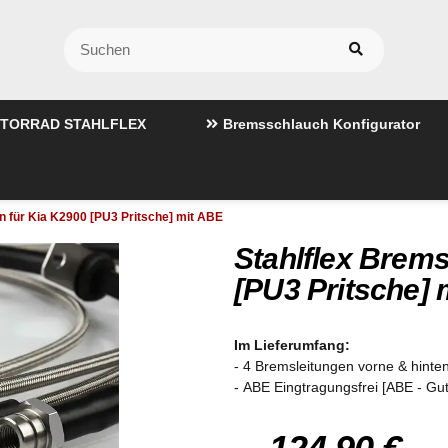
TORRAD STAHLFLEX
Bremsschlauch Konfigurator
n für Kia K2900 [PU3 Pritsche] mit ABE
Stahlflex Brems
[PU3 Pritsche] 
Im Lieferumfang:
- 4 Bremsleitungen vorne & hinten
- ABE Eingtragungsfrei [ABE - Gu