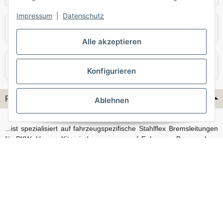
Impressum
|
Datenschutz
Skoda
Smart
Alle akzeptieren
VW
Volvo
Konfigurieren
Flex-Hydraulik...
Ablehnen
...ist spezialisiert auf fahrzeugspezifische Stahlflex Bremsleitungen
für PKW. Unsere Kits sind passgenau auf Fahrzeug, Bremsanlage
und Baujahr abgestimmt und eignen sich sowohl für den Alltag als
auch für anspruchsvollere Anwendungen. Neben serienmäßigen
Fahrzeugen bieten wir mit unserem Konfigurator auch Lösungen
für Sonderfälle und individuelle Umbauten.