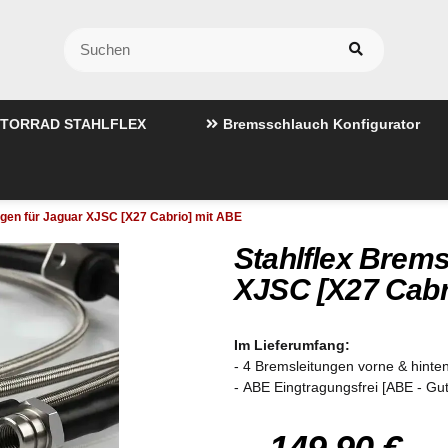
TORRAD STAHLFLEX
Bremsschlauch Konfigurator
ngen für Jaguar XJSC [X27 Cabrio] mit ABE
Stahlflex Brems
XJSC [X27 Cabr
Im Lieferumfang:
- 4 Bremsleitungen vorne & hinten
- ABE Eingtragungsfrei [ABE - Gu