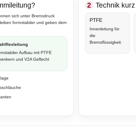
mmileitung?
2
Technik kurz 
önnen sich unter Bremsdruck
PTFE
bleiben formstabiler und geben dem
Innenleitung für
die
Bremsflüssigkeit.
ahlflexleitung
rmstabiler Aufbau mit PTFE
nenkern und V2A Geflecht
nlage
sschläuche
ianten