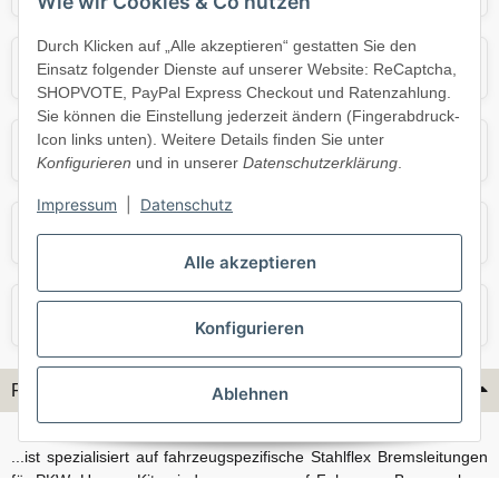
Wie wir Cookies & Co nutzen
Durch Klicken auf „Alle akzeptieren“ gestatten Sie den
Mercedes
Mini
Einsatz folgender Dienste auf unserer Website: ReCaptcha,
SHOPVOTE, PayPal Express Checkout und Ratenzahlung.
Sie können die Einstellung jederzeit ändern (Fingerabdruck-
Icon links unten). Weitere Details finden Sie unter
Opel
Porsche
Konfigurieren
und in unserer
Datenschutzerklärung
.
Impressum
|
Datenschutz
Skoda
Smart
Alle akzeptieren
VW
Volvo
Konfigurieren
Flex-Hydraulik...
Ablehnen
...ist spezialisiert auf fahrzeugspezifische Stahlflex Bremsleitungen
für PKW. Unsere Kits sind passgenau auf Fahrzeug, Bremsanlage