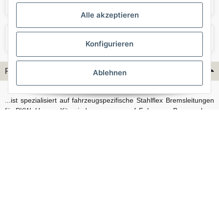
Skoda
Smart
Alle akzeptieren
VW
Volvo
Konfigurieren
Flex-Hydraulik...
Ablehnen
...ist spezialisiert auf fahrzeugspezifische Stahlflex Bremsleitungen
für PKW. Unsere Kits sind passgenau auf Fahrzeug, Bremsanlage
und Baujahr abgestimmt und eignen sich sowohl für den Alltag als
auch für anspruchsvollere Anwendungen. Neben serienmäßigen
Fahrzeugen bieten wir mit unserem Konfigurator auch Lösungen
für Sonderfälle und individuelle Umbauten.
Vertrag widerrufen