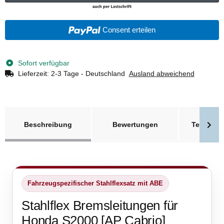
Consent erteilen
Sofort verfügbar
Lieferzeit:
2-3 Tage - Deutschland
Ausland abweichend
weitere Registerkarten anzeigen
Beschreibung
Bewertungen
Technisc
Fahrzeugspezifischer Stahlflexsatz mit ABE
Stahlflex Bremsleitungen für
Honda S2000 [AP Cabrio]