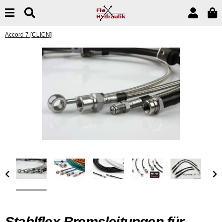
Accord 7 [CL|CN]
Stahlflex Bremsleitungen für