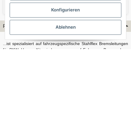
VW
Volvo
Konfigurieren
Flex-Hydraulik...
Ablehnen
...ist spezialisiert auf fahrzeugspezifische Stahlflex Bremsleitungen
für PKW. Unsere Kits sind passgenau auf Fahrzeug, Bremsanlage
und Baujahr abgestimmt und eignen sich sowohl für den Alltag als
auch für anspruchsvollere Anwendungen. Neben serienmäßigen
Fahrzeugen bieten wir mit unserem Konfigurator auch Lösungen
für Sonderfälle und individuelle Umbauten.
Vertrag widerrufen
© Stahlflex Bremsschläuche und Bremsleitungen, direkt vom Hersteller - Flex-