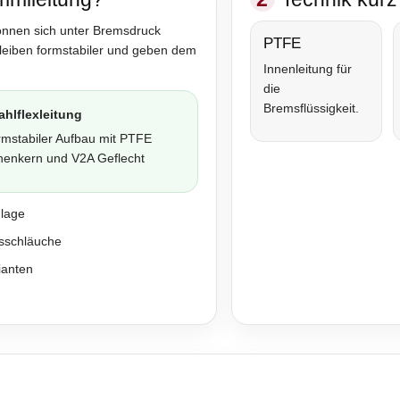
önnen sich unter Bremsdruck
PTFE
bleiben formstabiler und geben dem
Innenleitung für
die
Bremsflüssigkeit.
ahlflexleitung
rmstabiler Aufbau mit PTFE
nenkern und V2A Geflecht
nlage
sschläuche
ianten