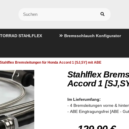
TORRAD STAHLFLEX
Bremsschlauch Konfigurator
Stahlflex Bremsleitungen für Honda Accord 1 [SJ,SY] mit ABE
Stahlflex Brems
Accord 1 [SJ,S
Im Lieferumfang:
- 4 Bremsleitungen vorne & hinten
- ABE Eingtragungsfrei [ABE - Gu