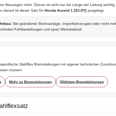
ne Neuwagen mehr. Darum ist nicht nur die Länge der Leitung wichtig,
darauf ist dieser Satz für
Honda Accord 1 [SJ,SY]
ausgelegt.
 Umbau:
Bei geänderter Bremsanlage, Importfahrzeugen oder nicht mehr 
rhindert Fehlbestellungen und spart Werkstattzeit.
spezifische Stahlflex Bremsleitungen mit eigener technischer Zuordnung
assen müssen.
s
Mehr zu Bremsleitungen
Oldtimer-Bremsleitungen
ahlflexsatz