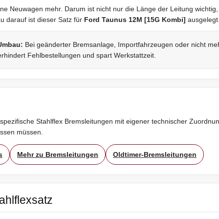
ne Neuwagen mehr. Darum ist nicht nur die Länge der Leitung wichtig,
darauf ist dieser Satz für
Ford Taunus 12M [15G Kombi]
ausgelegt
 Umbau:
Bei geänderter Bremsanlage, Importfahrzeugen oder nicht mehr 
rhindert Fehlbestellungen und spart Werkstattzeit.
spezifische Stahlflex Bremsleitungen mit eigener technischer Zuordnung
assen müssen.
s
Mehr zu Bremsleitungen
Oldtimer-Bremsleitungen
ahlflexsatz