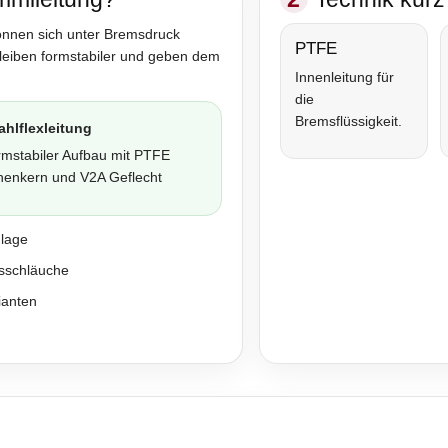
önnen sich unter Bremsdruck
PTFE
bleiben formstabiler und geben dem
Innenleitung für
die
Bremsflüssigkeit.
ahlflexleitung
rmstabiler Aufbau mit PTFE
nenkern und V2A Geflecht
nlage
sschläuche
ianten