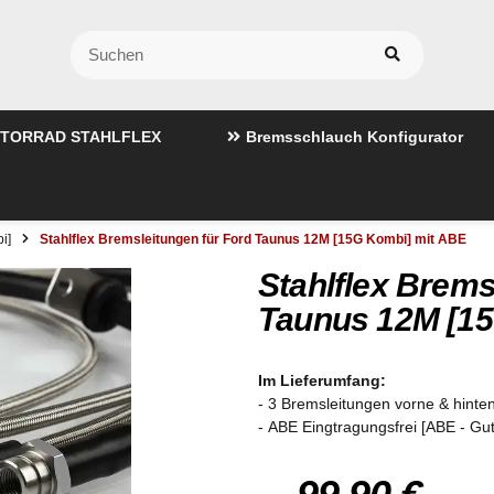
TORRAD STAHLFLEX
Bremsschlauch Konfigurator
i]
Stahlflex Bremsleitungen für Ford Taunus 12M [15G Kombi] mit ABE
Stahlflex Brems
Taunus 12M [15
Im Lieferumfang:
- 3 Bremsleitungen vorne & hinten
- ABE Eingtragungsfrei [ABE - Gu