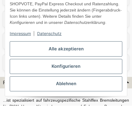
SHOPVOTE, PayPal Express Checkout und Ratenzahlung.
Sie können die Einstellung jederzeit ändern (Fingerabdruck-
Icon links unten). Weitere Details finden Sie unter
Opel
Porsche
Konfigurieren
und in unserer
Datenschutzerklärung
.
Impressum
|
Datenschutz
Skoda
Smart
Alle akzeptieren
VW
Volvo
Konfigurieren
Flex-Hydraulik...
Ablehnen
...ist spezialisiert auf fahrzeugspezifische Stahlflex Bremsleitungen
für PKW. Unsere Kits sind passgenau auf Fahrzeug, Bremsanlage
und Baujahr abgestimmt und eignen sich sowohl für den Alltag als
auch für anspruchsvollere Anwendungen. Neben serienmäßigen
Fahrzeugen bieten wir mit unserem Konfigurator auch Lösungen
für Sonderfälle und individuelle Umbauten.