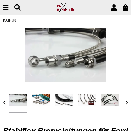
KA [RU8]
Stahlflex Bremsleitungen für Ford