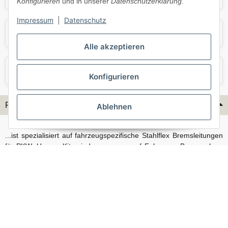
Konfigurieren
und in unserer
Datenschutzerklärung
.
Impressum
|
Datenschutz
Skoda
Smart
Alle akzeptieren
VW
Volvo
Konfigurieren
Flex-Hydraulik...
Ablehnen
...ist spezialisiert auf fahrzeugspezifische Stahlflex Bremsleitungen
für PKW. Unsere Kits sind passgenau auf Fahrzeug, Bremsanlage
und Baujahr abgestimmt und eignen sich sowohl für den Alltag als
auch für anspruchsvollere Anwendungen. Neben serienmäßigen
Fahrzeugen bieten wir mit unserem Konfigurator auch Lösungen
für Sonderfälle und individuelle Umbauten.