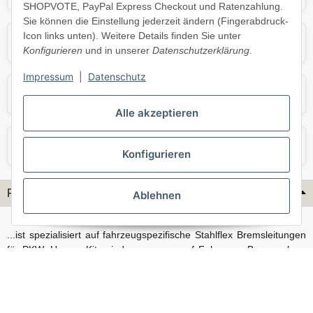
SHOPVOTE, PayPal Express Checkout und Ratenzahlung.
Sie können die Einstellung jederzeit ändern (Fingerabdruck-
Icon links unten). Weitere Details finden Sie unter
Opel
Porsche
Konfigurieren
und in unserer
Datenschutzerklärung
.
Impressum
|
Datenschutz
Skoda
Smart
Alle akzeptieren
VW
Volvo
Konfigurieren
Flex-Hydraulik...
Ablehnen
...ist spezialisiert auf fahrzeugspezifische Stahlflex Bremsleitungen
für PKW. Unsere Kits sind passgenau auf Fahrzeug, Bremsanlage
und Baujahr abgestimmt und eignen sich sowohl für den Alltag als
auch für anspruchsvollere Anwendungen. Neben serienmäßigen
Fahrzeugen bieten wir mit unserem Konfigurator auch Lösungen
für Sonderfälle und individuelle Umbauten.