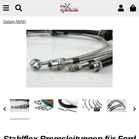
Galaxy [WA6]
Stahlflex Bremsleitungen für Ford