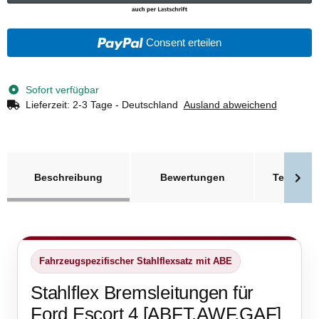
Consent erteilen
Sofort verfügbar
Lieferzeit:
2-3 Tage - Deutschland
Ausland abweichend
weitere Registerkarten anzeigen
Beschreibung
Bewertungen
Technisc
Fahrzeugspezifischer Stahlflexsatz mit ABE
Stahlflex Bremsleitungen für
Ford Escort 4 [ABFT,AWF,GAF]