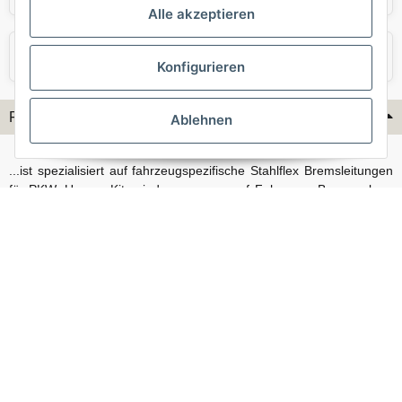
Alle akzeptieren
VW
Volvo
Konfigurieren
Flex-Hydraulik...
Ablehnen
...ist spezialisiert auf fahrzeugspezifische Stahlflex Bremsleitungen
für PKW. Unsere Kits sind passgenau auf Fahrzeug, Bremsanlage
und Baujahr abgestimmt und eignen sich sowohl für den Alltag als
auch für anspruchsvollere Anwendungen. Neben serienmäßigen
Fahrzeugen bieten wir mit unserem Konfigurator auch Lösungen
für Sonderfälle und individuelle Umbauten.
Vertrag widerrufen