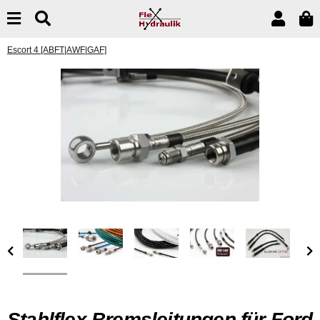
Escort 4 [ABFT|AWF|GAF]
Stahlflex Bremsleitungen für Ford