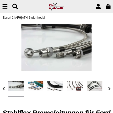
Escort 1 [AFH|ATH Stufenheck]
Stahlflex Bremsleitungen für Ford