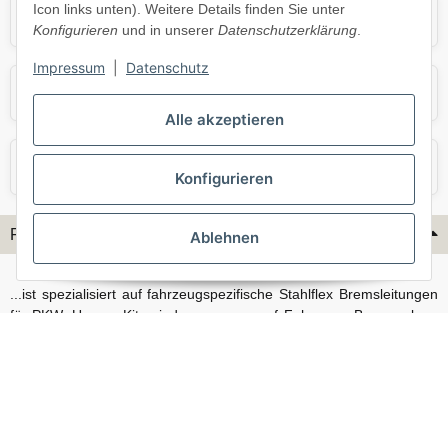
Icon links unten). Weitere Details finden Sie unter
Opel
Porsche
Konfigurieren
und in unserer
Datenschutzerklärung
.
Impressum
|
Datenschutz
Skoda
Smart
Alle akzeptieren
VW
Volvo
Konfigurieren
Flex-Hydraulik...
Ablehnen
...ist spezialisiert auf fahrzeugspezifische Stahlflex Bremsleitungen
für PKW. Unsere Kits sind passgenau auf Fahrzeug, Bremsanlage
und Baujahr abgestimmt und eignen sich sowohl für den Alltag als
auch für anspruchsvollere Anwendungen. Neben serienmäßigen
Fahrzeugen bieten wir mit unserem Konfigurator auch Lösungen
für Sonderfälle und individuelle Umbauten.