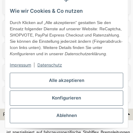
Audi
BMW
Wie wir Cookies & Co nutzen
Durch Klicken auf „Alle akzeptieren“ gestatten Sie den
Mercedes
Mini
Einsatz folgender Dienste auf unserer Website: ReCaptcha,
SHOPVOTE, PayPal Express Checkout und Ratenzahlung.
Sie können die Einstellung jederzeit ändern (Fingerabdruck-
Icon links unten). Weitere Details finden Sie unter
Opel
Porsche
Konfigurieren
und in unserer
Datenschutzerklärung
.
Impressum
|
Datenschutz
Skoda
Smart
Alle akzeptieren
VW
Volvo
Konfigurieren
Flex-Hydraulik...
Ablehnen
...ist spezialisiert auf fahrzeugspezifische Stahlflex Bremsleitungen