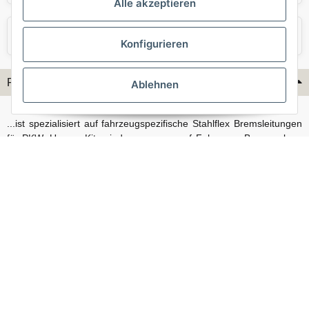
Alle akzeptieren
VW
Volvo
Konfigurieren
Flex-Hydraulik...
Ablehnen
...ist spezialisiert auf fahrzeugspezifische Stahlflex Bremsleitungen
für PKW. Unsere Kits sind passgenau auf Fahrzeug, Bremsanlage
und Baujahr abgestimmt und eignen sich sowohl für den Alltag als
auch für anspruchsvollere Anwendungen. Neben serienmäßigen
Fahrzeugen bieten wir mit unserem Konfigurator auch Lösungen
für Sonderfälle und individuelle Umbauten.
Vertrag widerrufen