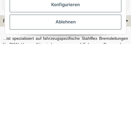
VW
Volvo
Konfigurieren
Flex-Hydraulik...
Ablehnen
...ist spezialisiert auf fahrzeugspezifische Stahlflex Bremsleitungen
für PKW. Unsere Kits sind passgenau auf Fahrzeug, Bremsanlage
und Baujahr abgestimmt und eignen sich sowohl für den Alltag als
auch für anspruchsvollere Anwendungen. Neben serienmäßigen
Fahrzeugen bieten wir mit unserem Konfigurator auch Lösungen
für Sonderfälle und individuelle Umbauten.
Vertrag widerrufen
© Stahlflex Bremsschläuche und Bremsleitungen, direkt vom Hersteller - Flex-
Hydraulik 2026