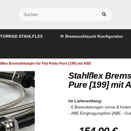
TORRAD STAHLFLEX
Bremsschlauch Konfigurator
hlflex Bremsleitungen für Fiat Punto Pure [199] mit ABE
Stahlflex Brems
Pure [199] mit 
Im Lieferumfang:
- 6 Bremsleitungen vorne & hinten
- ABE Eingtragungsfrei [ABE - Gu