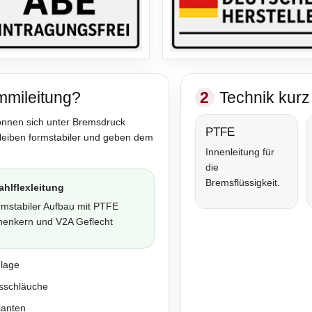
mmileitung?
2
Technik kurz 
önnen sich unter Bremsdruck
PTFE
bleiben formstabiler und geben dem
Innenleitung für
die
Bremsflüssigkeit.
ahlflexleitung
rmstabiler Aufbau mit PTFE
nenkern und V2A Geflecht
nlage
sschläuche
ianten