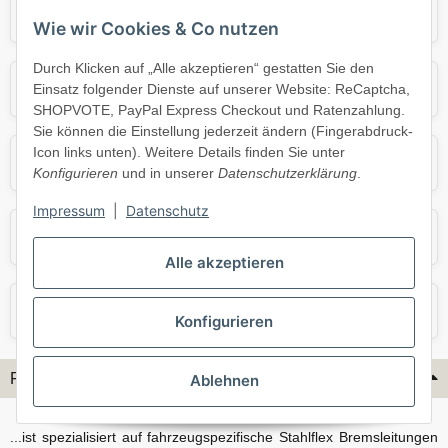
Audi
BMW
Wie wir Cookies & Co nutzen
Durch Klicken auf „Alle akzeptieren“ gestatten Sie den
Mercedes
Mini
Einsatz folgender Dienste auf unserer Website: ReCaptcha,
SHOPVOTE, PayPal Express Checkout und Ratenzahlung.
Sie können die Einstellung jederzeit ändern (Fingerabdruck-
Icon links unten). Weitere Details finden Sie unter
Opel
Porsche
Konfigurieren
und in unserer
Datenschutzerklärung
.
Impressum
|
Datenschutz
Skoda
Smart
Alle akzeptieren
VW
Volvo
Konfigurieren
Flex-Hydraulik...
Ablehnen
...ist spezialisiert auf fahrzeugspezifische Stahlflex Bremsleitungen