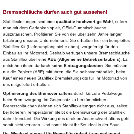
Bremsschläuche dürfen auch gut aussehen!
Stahlflexleitungen sind eine
qualitativ hochwertige Wahl
, sofern
man mit dem Gedanken spielt, OEM-Gummischläuche
auszutauschen. Profitieren Sie von der über zehn Jahre langen
Erfahrung unseres Unternehmens. Sie erhalten hier ein komplettes
Stahlflex-Kit (Lieferumpfang siehe oben), vorgefertigt für den
Einbau an Ihr Motorrad. Deshalb verfügen unsere Bremsschläuche
aus Stahlflex über eine
ABE (Allgemeine Betriebserlaubnis)
. Es
entstehen ihnen dadurch
keine Eintragungskosten
. Sie müssen
nur die Papiere (ABE) mitführen, die Sie selbstverständlich, beim
Kauf eines neuen Stahlflex Bremsleitungskits für Ihr Motorrad von
uns mitgeliefert erhalten.
Optimierung des Bremsverhaltens
durch kürzere Pedalwege
beim Bremsvorgang. Im Gegensatz zu herkömmlichen
Bremsschläuchen dehnen sich
Stahlflexleitungen
nicht aus, selbst
bei höheren Temperaturen bleibt die Bremswirkung der Stahlflex
daher konstant. Die Wirkung des direkten Ansprechverhaltens geht
somit nicht verloren. Und somit bleibt ihr Set ideal in der Spur.
Der
Wechselintervall für Bremsflüssigkeit kann verlängert