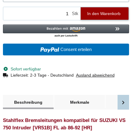
Stk
In den Warenkorb
Consent erteilen
Sofort verfügbar
Lieferzeit:
2-3 Tage - Deutschland
Ausland abweichend
weitere Registerkarten anzeigen
Beschreibung
Merkmale
Bewer
Stahlflex Bremsleitungen kompatibel für SUZUKI VS
750 Intruder [VR51B] FL ab 86-92 [HR]