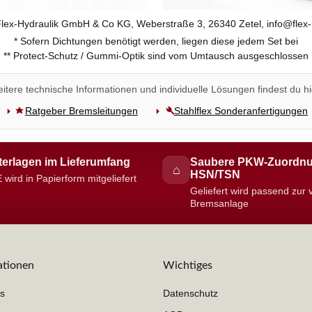
 Flex-Hydraulik GmbH & Co KG, Weberstraße 3, 26340 Zetel, info@flex-
* Sofern Dichtungen benötigt werden, liegen diese jedem Set bei
** Protect-Schutz / Gummi-Optik sind vom Umtausch ausgeschlossen
itere technische Informationen und individuelle Lösungen findest du hi
Ratgeber Bremsleitungen
Stahlflex Sonderanfertigungen
erlagen im Lieferumfang
Saubere PKW-Zuordnu
⌂
HSN/TSN
 wird in Papierform mitgeliefert
Geliefert wird passend zur
Bremsanlage
ationen
Wichtiges
s
Datenschutz