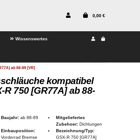
0,00 €
Wissenswertes
R77A] ab 88-89 [VR]
sschläuche kompatibel
-R 750 [GR77A] ab 88-
Baujahr:
ab 88-89
Mitgeliefertes
Zubehoer:
Dichtungen
Einbauposition:
Bezeichnung/Typ:
Vorderrad Bremse
GSX-R 750 [GR77A]