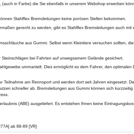
, (auch in Farbe) die Sie ebenfalls in unserem Webshop erwerben kön
önnen Stahlflex Bremsleitungen keine porösen Stellen bekommen.
aßen gerecht zu werden, gibt es Stahlflex Bremsleitungen auch mit ei
sschläuche aus Gummi. Selbst wenn Kleintiere versuchen sollten, di
r Steinschlägen bei Fahrten auf unwegsamem Gelände gesichert.
ahlgewebe ummantelt. Dies ermöglicht es dem Fahrer, den optimalen D
r Teilnahme am Rennsport und werden dort seit Jahren eingesetzt. 
nutzen schneller ab. Bremsleitungen aus Gummi können sich kurzzeitig 
zess.
rlaubnis (ABE) ausgeliefert. Es entstehen Ihnen keine Eintragungskos
77A] ab 88-89 [VR]