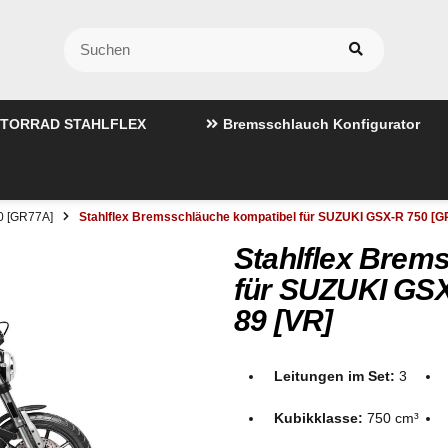
TORRAD STAHLFLEX
Bremsschlauch Konfigurator
0 [GR77A]
Stahlflex Bremsschläuche kompatibel für SUZUKI GSX-R 750 [G
Stahlflex Brem
für SUZUKI GSX
89 [VR]
Leitungen im Set:
3
Kubikklasse:
750 cm³