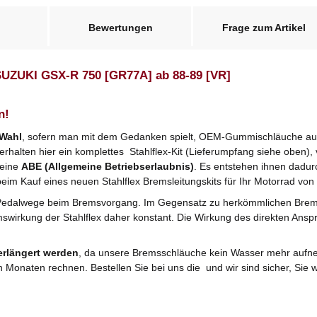
Bewertungen
Frage zum Artikel
 SUZUKI GSX-R 750 [GR77A] ab 88-89 [VR]
n!
 Wahl
, sofern man mit dem Gedanken spielt, OEM-Gummischläuche ausz
halten hier ein komplettes Stahlflex-Kit (Lieferumpfang siehe oben), v
 eine
ABE (Allgemeine Betriebserlaubnis)
. Es entstehen ihnen dadu
beim Kauf eines neuen Stahlflex Bremsleitungskits für Ihr Motorrad von 
Pedalwege beim Bremsvorgang. Im Gegensatz zu herkömmlichen Bre
mswirkung der Stahlflex daher konstant. Die Wirkung des direkten Anspr
erlängert werden
, da unsere Bremsschläuche kein Wasser mehr aufne
n Monaten rechnen. Bestellen Sie bei uns die und wir sind sicher, Si