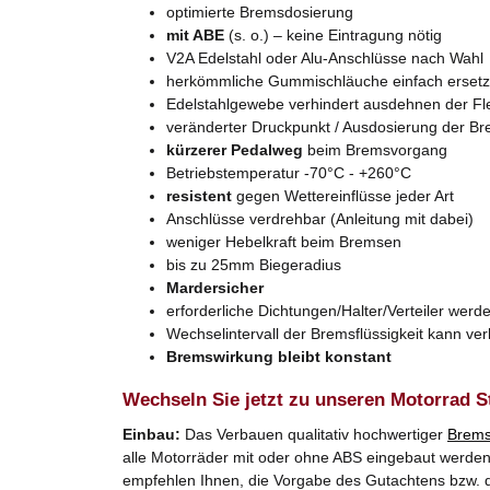
optimierte Bremsdosierung
mit ABE
(s. o.) – keine Eintragung nötig
V2A Edelstahl oder Alu-Anschlüsse nach Wahl
herkömmliche Gummischläuche einfach erset
Edelstahlgewebe verhindert ausdehnen der Fl
veränderter Druckpunkt / Ausdosierung der B
kürzerer Pedalweg
beim Bremsvorgang
Betriebstemperatur -70°C - +260°C
resistent
gegen Wettereinflüsse jeder Art
Anschlüsse verdrehbar (Anleitung mit dabei)
weniger Hebelkraft beim Bremsen
bis zu 25mm Biegeradius
Mardersicher
erforderliche Dichtungen/Halter/Verteiler werde
Wechselintervall der Bremsflüssigkeit kann ve
Bremswirkung bleibt konstant
Wechseln Sie jetzt zu unseren Motorrad S
Einbau:
Das Verbauen qualitativ hochwertiger
Brems
alle Motorräder mit oder ohne ABS eingebaut werden. 
empfehlen Ihnen, die Vorgabe des Gutachtens bzw. d