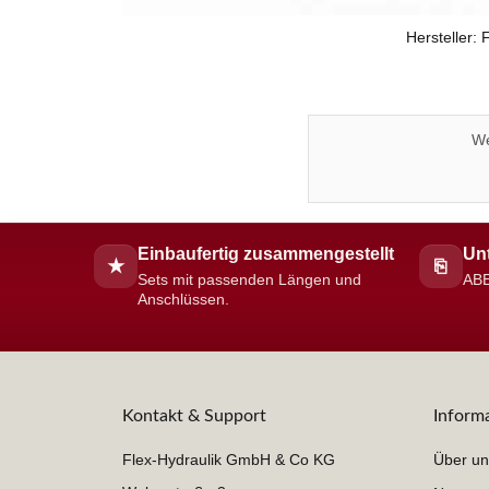
Hersteller:
We
Einbaufertig zusammengestellt
Unt
★
⎘
Sets mit passenden Längen und
ABE
Anschlüssen.
Kontakt & Support
Inform
Flex-Hydraulik GmbH & Co KG
Über un