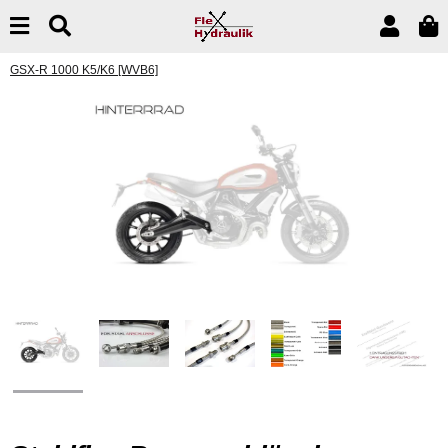
GSX-R 1000 K5/K6 [WVB6]