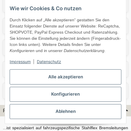
Audi
BMW
Wie wir Cookies & Co nutzen
Durch Klicken auf „Alle akzeptieren“ gestatten Sie den
Mercedes
Mini
Einsatz folgender Dienste auf unserer Website: ReCaptcha,
SHOPVOTE, PayPal Express Checkout und Ratenzahlung.
Sie können die Einstellung jederzeit ändern (Fingerabdruck-
Icon links unten). Weitere Details finden Sie unter
Opel
Porsche
Konfigurieren
und in unserer
Datenschutzerklärung
.
Impressum
|
Datenschutz
Skoda
Smart
Alle akzeptieren
VW
Volvo
Konfigurieren
Flex-Hydraulik...
Ablehnen
...ist spezialisiert auf fahrzeugspezifische Stahlflex Bremsleitungen