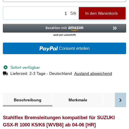
Stk
In den Warenkorb
Consent erteilen
Sofort verfügbar
Lieferzeit:
2-3 Tage - Deutschland
Ausland abweichend
weitere Registerkarten anzeigen
Beschreibung
Merkmale
Bewer
Stahlflex Bremsleitungen kompatibel für SUZUKI
GSX-R 1000 K5/K6 [WVB6] ab 04-06 [HR]