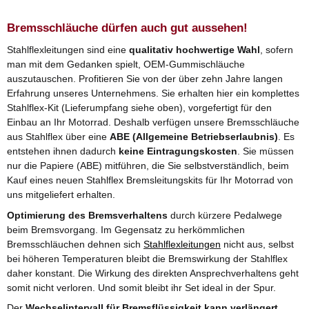
Bremsschläuche dürfen auch gut aussehen!
Stahlflexleitungen sind eine
qualitativ hochwertige Wahl
, sofern
man mit dem Gedanken spielt, OEM-Gummischläuche
auszutauschen. Profitieren Sie von der über zehn Jahre langen
Erfahrung unseres Unternehmens. Sie erhalten hier ein komplettes
Stahlflex-Kit (Lieferumpfang siehe oben), vorgefertigt für den
Einbau an Ihr Motorrad. Deshalb verfügen unsere Bremsschläuche
aus Stahlflex über eine
ABE (Allgemeine Betriebserlaubnis)
. Es
entstehen ihnen dadurch
keine Eintragungskosten
. Sie müssen
nur die Papiere (ABE) mitführen, die Sie selbstverständlich, beim
Kauf eines neuen Stahlflex Bremsleitungskits für Ihr Motorrad von
uns mitgeliefert erhalten.
Optimierung des Bremsverhaltens
durch kürzere Pedalwege
beim Bremsvorgang. Im Gegensatz zu herkömmlichen
Bremsschläuchen dehnen sich
Stahlflexleitungen
nicht aus, selbst
bei höheren Temperaturen bleibt die Bremswirkung der Stahlflex
daher konstant. Die Wirkung des direkten Ansprechverhaltens geht
somit nicht verloren. Und somit bleibt ihr Set ideal in der Spur.
Der
Wechselintervall für Bremsflüssigkeit kann verlängert