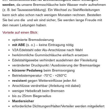
werden
, da unsere Bremsschläuche kein Wasser mehr aufnehmen
(z. B. bei Tauwasserbildung). Ein Wechsel zu Stahlflexleitungen
kann sich also schon nach wenigen Monaten rechnen. Bestellen
Sie bei uns die und wir sind sicher, Sie werden lange Freude mit
den neuen Leitungen haben.
Vorteile auf einen Blick:
optimierte Bremsdosierung
mit ABE
(s. o.) – keine Eintragung nötig
V2A Edelstahl oder Alu-Anschlüsse nach Wahl
herkömmliche Gummischläuche einfach ersetzen
Edelstahlgewebe verhindert ausdehnen der Flexleitung
veränderter Druckpunkt / Ausdosierung der Bremsanlage
kürzerer Pedalweg
beim Bremsvorgang
Betriebstemperatur -70°C - +260°C
resistent
gegen Wettereinflüsse jeder Art
Anschlüsse verdrehbar (Anleitung mit dabei)
weniger Hebelkraft beim Bremsen
bis zu 25mm Biegeradius
Mardersicher
erforderliche Dichtungen/Halter/Verteiler werden mitgeliefert