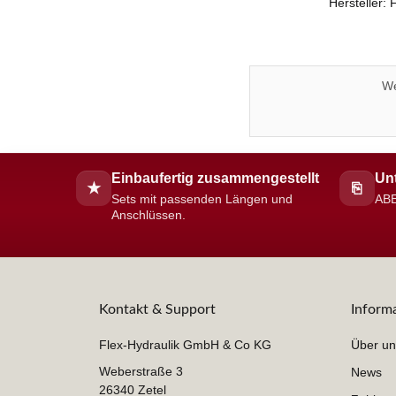
Hersteller:
We
Einbaufertig zusammengestellt
Unt
★
⎘
Sets mit passenden Längen und
ABE
Anschlüssen.
Kontakt & Support
Inform
Flex-Hydraulik GmbH & Co KG
Über un
Weberstraße 3
News
26340 Zetel