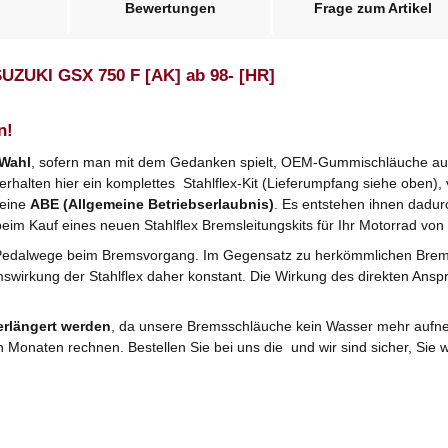
Bewertungen
Frage zum Artikel
SUZUKI GSX 750 F [AK] ab 98- [HR]
n!
 Wahl
, sofern man mit dem Gedanken spielt, OEM-Gummischläuche ausz
halten hier ein komplettes Stahlflex-Kit (Lieferumpfang siehe oben), v
 eine
ABE (Allgemeine Betriebserlaubnis)
. Es entstehen ihnen dadu
beim Kauf eines neuen Stahlflex Bremsleitungskits für Ihr Motorrad von 
Pedalwege beim Bremsvorgang. Im Gegensatz zu herkömmlichen Bre
mswirkung der Stahlflex daher konstant. Die Wirkung des direkten Anspr
erlängert werden
, da unsere Bremsschläuche kein Wasser mehr aufne
n Monaten rechnen. Bestellen Sie bei uns die und wir sind sicher, Si