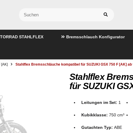
TORRAD STAHLFLEX
Bremsschlauch Konfigurator
 [AK]
Stahlflex Bremsschläuche kompatibel für SUZUKI GSX 750 F [AK] ab 
Stahlflex Brem
für SUZUKI GSX 
Leitungen im Set:
1
Kubikklasse:
750 cm³
Gutachten Typ:
ABE