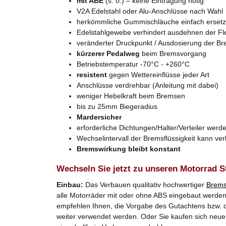
mit ABE
(s. o.) – keine Eintragung nötig
V2A Edelstahl oder Alu-Anschlüsse nach Wahl
herkömmliche Gummischläuche einfach erset
Edelstahlgewebe verhindert ausdehnen der Fl
veränderter Druckpunkt / Ausdosierung der B
kürzerer Pedalweg
beim Bremsvorgang
Betriebstemperatur -70°C - +260°C
resistent
gegen Wettereinflüsse jeder Art
Anschlüsse verdrehbar (Anleitung mit dabei)
weniger Hebelkraft beim Bremsen
bis zu 25mm Biegeradius
Mardersicher
erforderliche Dichtungen/Halter/Verteiler werde
Wechselintervall der Bremsflüssigkeit kann ve
Bremswirkung bleibt konstant
Wechseln Sie jetzt zu unseren Motorrad S
Einbau:
Das Verbauen qualitativ hochwertiger
Brems
alle Motorräder mit oder ohne ABS eingebaut werden. 
empfehlen Ihnen, die Vorgabe des Gutachtens bzw. d
weiter verwendet werden. Oder Sie kaufen sich neue