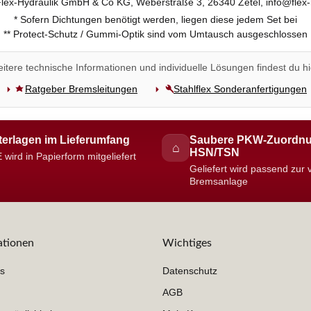
 Flex-Hydraulik GmbH & Co KG, Weberstraße 3, 26340 Zetel, info@flex-
* Sofern Dichtungen benötigt werden, liegen diese jedem Set bei
** Protect-Schutz / Gummi-Optik sind vom Umtausch ausgeschlossen
itere technische Informationen und individuelle Lösungen findest du hi
Ratgeber Bremsleitungen
Stahlflex Sonderanfertigungen
erlagen im Lieferumfang
Saubere PKW-Zuordnu
⌂
HSN/TSN
 wird in Papierform mitgeliefert
Geliefert wird passend zur
Bremsanlage
ationen
Wichtiges
s
Datenschutz
AGB