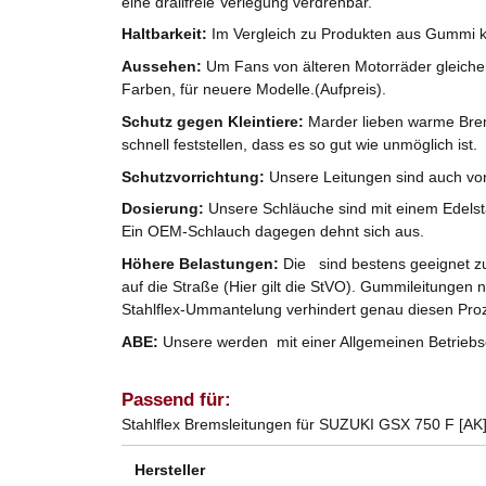
eine drallfreie Verlegung verdrehbar.
Haltbarkeit:
Im Vergleich zu Produkten aus Gummi k
Aussehen:
Um Fans von älteren Motorräder gleicherm
Farben, für neuere Modelle.(Aufpreis).
Schutz gegen Kleintiere:
Marder lieben warme Brem
schnell feststellen, dass es so gut wie unmöglich ist.
Schutzvorrichtung:
Unsere Leitungen sind auch vo
Dosierung:
Unsere Schläuche sind mit einem Edelst
Ein OEM-Schlauch dagegen dehnt sich aus.
Höhere Belastungen:
Die sind bestens geeignet zu
auf die Straße (Hier gilt die StVO). Gummileitungen 
Stahlflex-Ummantelung verhindert genau diesen Pro
ABE:
Unsere werden mit einer Allgemeinen Betriebse
Passend für:
Stahlflex Bremsleitungen für SUZUKI GSX 750 F [AK]
Hersteller