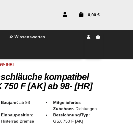
0,00 €
Wissenswertes
98- [HR]
sschläuche kompatibel
750 F [AK] ab 98- [HR]
Baujahr:
ab 98-
Mitgeliefertes
Zubehoer:
Dichtungen
Einbauposition:
Bezeichnung/Typ:
Hinterrad Bremse
GSX 750 F [AK]