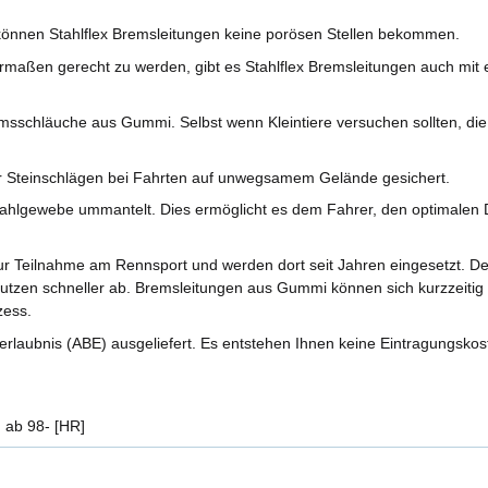
önnen Stahlflex Bremsleitungen keine porösen Stellen bekommen.
aßen gerecht zu werden, gibt es Stahlflex Bremsleitungen auch mit ei
sschläuche aus Gummi. Selbst wenn Kleintiere versuchen sollten, di
r Steinschlägen bei Fahrten auf unwegsamem Gelände gesichert.
ahlgewebe ummantelt. Dies ermöglicht es dem Fahrer, den optimalen D
r Teilnahme am Rennsport und werden dort seit Jahren eingesetzt. 
nutzen schneller ab. Bremsleitungen aus Gummi können sich kurzzeitig 
zess.
rlaubnis (ABE) ausgeliefert. Es entstehen Ihnen keine Eintragungskos
 ab 98- [HR]