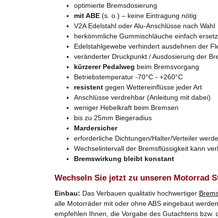
optimierte Bremsdosierung
mit ABE
(s. o.) – keine Eintragung nötig
V2A Edelstahl oder Alu-Anschlüsse nach Wahl
herkömmliche Gummischläuche einfach erset
Edelstahlgewebe verhindert ausdehnen der Fl
veränderter Druckpunkt / Ausdosierung der B
kürzerer Pedalweg
beim Bremsvorgang
Betriebstemperatur -70°C - +260°C
resistent
gegen Wettereinflüsse jeder Art
Anschlüsse verdrehbar (Anleitung mit dabei)
weniger Hebelkraft beim Bremsen
bis zu 25mm Biegeradius
Mardersicher
erforderliche Dichtungen/Halter/Verteiler werde
Wechselintervall der Bremsflüssigkeit kann ve
Bremswirkung bleibt konstant
Wechseln Sie jetzt zu unseren Motorrad S
Einbau:
Das Verbauen qualitativ hochwertiger
Brems
alle Motorräder mit oder ohne ABS eingebaut werden. 
empfehlen Ihnen, die Vorgabe des Gutachtens bzw. d