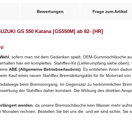
Bewertungen
Frage zum Artikel
 SUZUKI GS 550 Katana [GS550M] ab 82- [HR]
n!
 Wahl
, sofern man mit dem Gedanken spielt, OEM-Gummischläuche ausz
halten hier ein komplettes Stahlflex-Kit (Lieferumpfang siehe oben), v
 eine
ABE (Allgemeine Betriebserlaubnis)
. Es entstehen ihnen dadu
beim Kauf eines neuen Stahlflex Bremsleitungskits für Ihr Motorrad von 
Pedalwege beim Bremsvorgang. Im Gegensatz zu herkömmlichen Bre
mswirkung der Stahlflex daher konstant. Die Wirkung des direkten Anspr
erlängert werden
, da unsere Bremsschläuche kein Wasser mehr aufne
n Monaten rechnen. Bestellen Sie bei uns die und wir sind sicher, Si