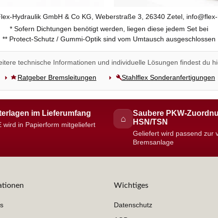
 Flex-Hydraulik GmbH & Co KG, Weberstraße 3, 26340 Zetel, info@flex-
* Sofern Dichtungen benötigt werden, liegen diese jedem Set bei
** Protect-Schutz / Gummi-Optik sind vom Umtausch ausgeschlossen
itere technische Informationen und individuelle Lösungen findest du hi
Ratgeber Bremsleitungen
Stahlflex Sonderanfertigungen
erlagen im Lieferumfang
Saubere PKW-Zuordnu
⌂
HSN/TSN
 wird in Papierform mitgeliefert
Geliefert wird passend zur
Bremsanlage
ationen
Wichtiges
s
Datenschutz