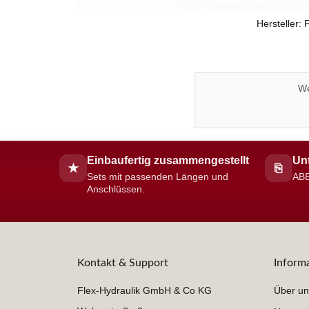
Hersteller:
We
Einbaufertig zusammengestellt
Unt
★
⎘
Sets mit passenden Längen und
ABE
Anschlüssen.
Kontakt & Support
Inform
Flex-Hydraulik GmbH & Co KG
Über un