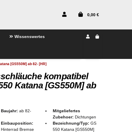
0,00 €
Wissenswertes
atana [GS550M] ab 82- [HR]
sschläuche kompatibel
550 Katana [GS550M] ab
Baujahr:
ab 82-
Mitgeliefertes
Zubehoer:
Dichtungen
Einbauposition:
Bezeichnung/Typ:
GS
Hinterrad Bremse
550 Katana [GS550M]