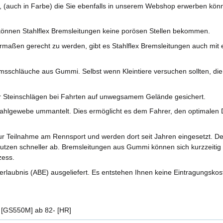
, (auch in Farbe) die Sie ebenfalls in unserem Webshop erwerben kön
önnen Stahlflex Bremsleitungen keine porösen Stellen bekommen.
aßen gerecht zu werden, gibt es Stahlflex Bremsleitungen auch mit ei
sschläuche aus Gummi. Selbst wenn Kleintiere versuchen sollten, di
r Steinschlägen bei Fahrten auf unwegsamem Gelände gesichert.
ahlgewebe ummantelt. Dies ermöglicht es dem Fahrer, den optimalen D
r Teilnahme am Rennsport und werden dort seit Jahren eingesetzt. 
nutzen schneller ab. Bremsleitungen aus Gummi können sich kurzzeitig 
zess.
rlaubnis (ABE) ausgeliefert. Es entstehen Ihnen keine Eintragungskos
 [GS550M] ab 82- [HR]