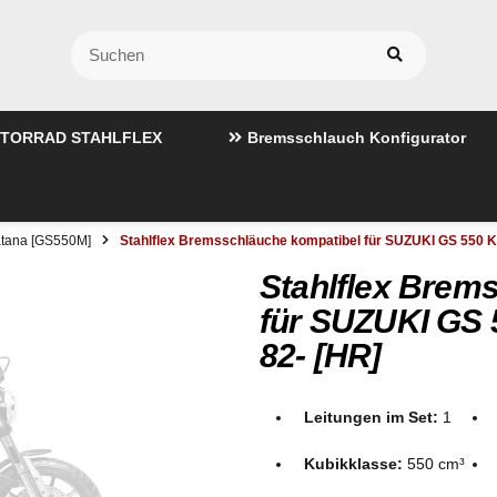
TORRAD STAHLFLEX
Bremsschlauch Konfigurator
tana [GS550M]
Stahlflex Bremsschläuche kompatibel für SUZUKI GS 550 K
Stahlflex Brem
für SUZUKI GS 
82- [HR]
Leitungen im Set:
1
Kubikklasse:
550 cm³