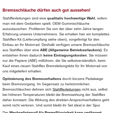
Bremsschläuche dürfen auch gut aussehen!
Stahlflexleitungen sind eine
qualitativ hochwertige Wahl
, sofern
man mit dem Gedanken spielt, OEM-Gummischläuche
auszutauschen. Profitieren Sie von der über zehn Jahre langen
Erfahrung unseres Unternehmens. Sie erhalten hier ein komplettes
Stahlflex-Kit (Lieferumpfang siehe oben), vorgefertigt für den
Einbau an Ihr Motorrad. Deshalb verfügen unsere Bremsschläuche
aus Stahlflex über eine
ABE (Allgemeine Betriebserlaubnis)
. Es
entstehen ihnen dadurch
keine Eintragungskosten
. Sie müssen
nur die Papiere (ABE) mitführen, die Sie selbstverständlich, beim
Kauf eines neuen Stahlflex Bremsleitungskits für Ihr Motorrad von
uns mitgeliefert erhalten.
Optimierung des Bremsverhaltens
durch kürzere Pedalwege
beim Bremsvorgang. Im Gegensatz zu herkömmlichen
Bremsschläuchen dehnen sich
Stahlflexleitungen
nicht aus, selbst
bei höheren Temperaturen bleibt die Bremswirkung der Stahlflex
daher konstant. Die Wirkung des direkten Ansprechverhaltens geht
somit nicht verloren. Und somit bleibt ihr Set ideal in der Spur.
Der
Wechselintervall für Bremsflüssigkeit kann verlängert