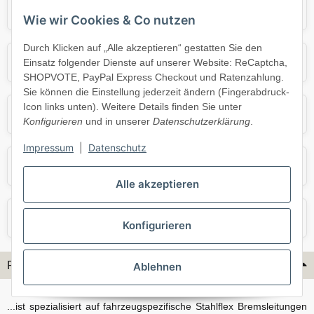
Audi
BMW
Wie wir Cookies & Co nutzen
Durch Klicken auf „Alle akzeptieren“ gestatten Sie den
Mercedes
Mini
Einsatz folgender Dienste auf unserer Website: ReCaptcha,
SHOPVOTE, PayPal Express Checkout und Ratenzahlung.
Sie können die Einstellung jederzeit ändern (Fingerabdruck-
Icon links unten). Weitere Details finden Sie unter
Opel
Porsche
Konfigurieren
und in unserer
Datenschutzerklärung
.
Impressum
|
Datenschutz
Skoda
Smart
Alle akzeptieren
VW
Volvo
Konfigurieren
Flex-Hydraulik...
Ablehnen
...ist spezialisiert auf fahrzeugspezifische Stahlflex Bremsleitungen