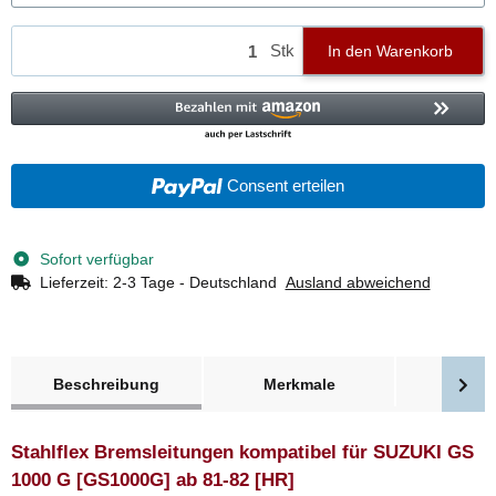
Stk
In den Warenkorb
Consent erteilen
Sofort verfügbar
Lieferzeit:
2-3 Tage - Deutschland
Ausland abweichend
weitere Registerkarten anzeigen
Beschreibung
Merkmale
Bewer
Stahlflex Bremsleitungen kompatibel für SUZUKI GS
1000 G [GS1000G] ab 81-82 [HR]