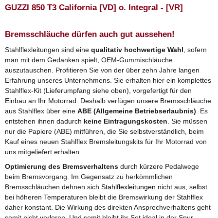
GUZZI 850 T3 California [VD] o. Integral - [VR]
Bremsschläuche dürfen auch gut aussehen!
Stahlflexleitungen sind eine
qualitativ hochwertige Wahl
, sofern
man mit dem Gedanken spielt, OEM-Gummischläuche
auszutauschen. Profitieren Sie von der über zehn Jahre langen
Erfahrung unseres Unternehmens. Sie erhalten hier ein komplettes
Stahlflex-Kit (Lieferumpfang siehe oben), vorgefertigt für den
Einbau an Ihr Motorrad. Deshalb verfügen unsere Bremsschläuche
aus Stahlflex über eine
ABE (Allgemeine Betriebserlaubnis)
. Es
entstehen ihnen dadurch
keine Eintragungskosten
. Sie müssen
nur die Papiere (ABE) mitführen, die Sie selbstverständlich, beim
Kauf eines neuen Stahlflex Bremsleitungskits für Ihr Motorrad von
uns mitgeliefert erhalten.
Optimierung des Bremsverhaltens
durch kürzere Pedalwege
beim Bremsvorgang. Im Gegensatz zu herkömmlichen
Bremsschläuchen dehnen sich
Stahlflexleitungen
nicht aus, selbst
bei höheren Temperaturen bleibt die Bremswirkung der Stahlflex
daher konstant. Die Wirkung des direkten Ansprechverhaltens geht
somit nicht verloren. Und somit bleibt ihr Set ideal in der Spur.