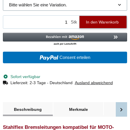
Bitte wählen Sie eine Variation.
Stk
In den Warenkorb
Consent erteilen
Sofort verfügbar
Lieferzeit:
2-3 Tage - Deutschland
Ausland abweichend
weitere Registerkarten anzeigen
Beschreibung
Merkmale
Bewer
Stahlflex Bremsleitungen kompatibel für MOTO-