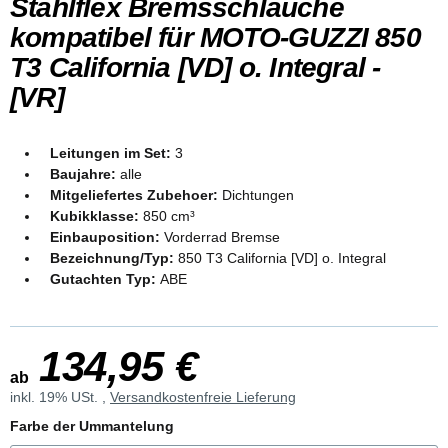
Stahlflex Bremsschläuche
kompatibel für MOTO-GUZZI 850
T3 California [VD] o. Integral -
[VR]
Leitungen im Set:
3
Baujahre:
alle
Mitgeliefertes Zubehoer:
Dichtungen
Kubikklasse:
850 cm³
Einbauposition:
Vorderrad Bremse
Bezeichnung/Typ:
850 T3 California [VD] o. Integral
Gutachten Typ:
ABE
134,95 €
ab
inkl. 19% USt. ,
Versandkostenfreie Lieferung
Farbe der Ummantelung