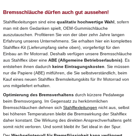
Bremsschläuche dürfen auch gut aussehen!
Stahlflexleitungen sind eine
qualitativ hochwertige Wahl
, sofern
man mit dem Gedanken spielt, OEM-Gummischläuche
auszutauschen. Profitieren Sie von der über zehn Jahre langen
Erfahrung unseres Unternehmens. Sie erhalten hier ein komplettes
Stahlflex-Kit (Lieferumpfang siehe oben), vorgefertigt für den
Einbau an Ihr Motorrad. Deshalb verfügen unsere Bremsschläuche
aus Stahlflex über eine
ABE (Allgemeine Betriebserlaubnis)
. Es
entstehen ihnen dadurch
keine Eintragungskosten
. Sie müssen
nur die Papiere (ABE) mitführen, die Sie selbstverständlich, beim
Kauf eines neuen Stahlflex Bremsleitungskits für Ihr Motorrad von
uns mitgeliefert erhalten.
Optimierung des Bremsverhaltens
durch kürzere Pedalwege
beim Bremsvorgang. Im Gegensatz zu herkömmlichen
Bremsschläuchen dehnen sich
Stahlflexleitungen
nicht aus, selbst
bei höheren Temperaturen bleibt die Bremswirkung der Stahlflex
daher konstant. Die Wirkung des direkten Ansprechverhaltens geht
somit nicht verloren. Und somit bleibt ihr Set ideal in der Spur.
Der
Wechselintervall für Bremsflüssigkeit kann verlängert