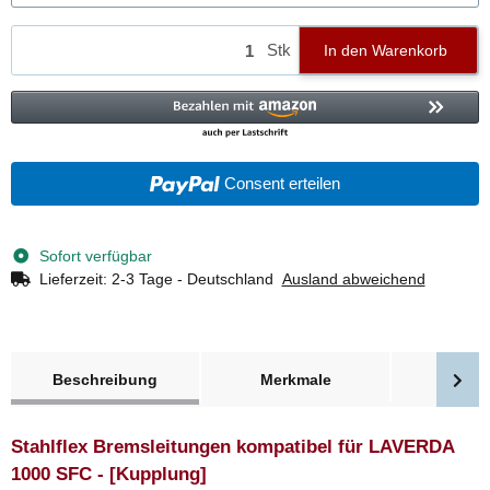
Stk
In den Warenkorb
Consent erteilen
Sofort verfügbar
Lieferzeit:
2-3 Tage - Deutschland
Ausland abweichend
weitere Registerkarten anzeigen
Beschreibung
Merkmale
Bewer
Stahlflex Bremsleitungen kompatibel für LAVERDA
1000 SFC - [Kupplung]