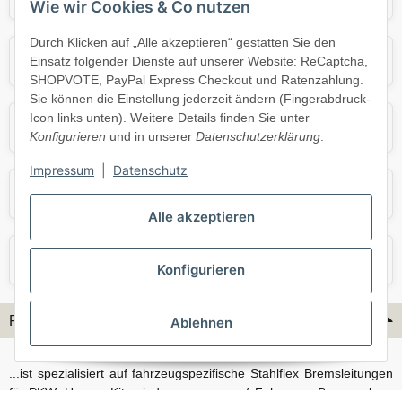
Wie wir Cookies & Co nutzen
Durch Klicken auf „Alle akzeptieren“ gestatten Sie den
Mercedes
Mini
Einsatz folgender Dienste auf unserer Website: ReCaptcha,
SHOPVOTE, PayPal Express Checkout und Ratenzahlung.
Sie können die Einstellung jederzeit ändern (Fingerabdruck-
Icon links unten). Weitere Details finden Sie unter
Opel
Porsche
Konfigurieren
und in unserer
Datenschutzerklärung
.
Impressum
|
Datenschutz
Skoda
Smart
Alle akzeptieren
VW
Volvo
Konfigurieren
Flex-Hydraulik...
Ablehnen
...ist spezialisiert auf fahrzeugspezifische Stahlflex Bremsleitungen
für PKW. Unsere Kits sind passgenau auf Fahrzeug, Bremsanlage