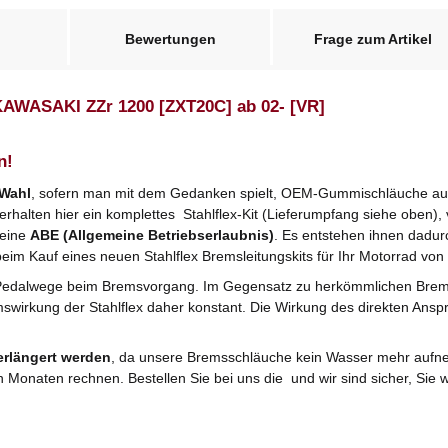
Bewertungen
Frage zum Artikel
 KAWASAKI ZZr 1200 [ZXT20C] ab 02- [VR]
n!
 Wahl
, sofern man mit dem Gedanken spielt, OEM-Gummischläuche ausz
halten hier ein komplettes Stahlflex-Kit (Lieferumpfang siehe oben), v
 eine
ABE (Allgemeine Betriebserlaubnis)
. Es entstehen ihnen dadu
beim Kauf eines neuen Stahlflex Bremsleitungskits für Ihr Motorrad von 
Pedalwege beim Bremsvorgang. Im Gegensatz zu herkömmlichen Bre
mswirkung der Stahlflex daher konstant. Die Wirkung des direkten Anspr
erlängert werden
, da unsere Bremsschläuche kein Wasser mehr aufne
n Monaten rechnen. Bestellen Sie bei uns die und wir sind sicher, Si