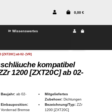
0,00 €
Wissenswertes
 [ZXT20C] ab 02- [VR]
sschläuche kompatibel
Zr 1200 [ZXT20C] ab 02-
Baujahr:
ab 02-
Mitgeliefertes
Zubehoer:
Dichtungen
Einbauposition:
Bezeichnung/Typ:
ZZr
Vorderrad Bremse
1200 [ZXT20C]