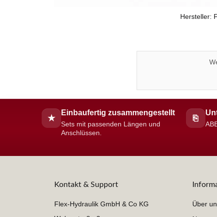
Hersteller:
We
Einbaufertig zusammengestellt
Unt
★
⎘
Sets mit passenden Längen und
ABE
Anschlüssen.
Kontakt & Support
Inform
Flex-Hydraulik GmbH & Co KG
Über un