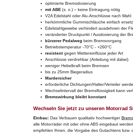
optimierte Bremsdosierung
mit ABE
(s. o.) – keine Eintragung nötig
V2A Edelstahl oder Alu-Anschlüsse nach Wahl
herkömmliche Gummischläuche einfach erset
Edelstahlgewebe verhindert ausdehnen der Fl
veränderter Druckpunkt / Ausdosierung der B
kürzerer Pedalweg
beim Bremsvorgang
Betriebstemperatur -70°C - +260°C
resistent
gegen Wettereinflüsse jeder Art
Anschlüsse verdrehbar (Anleitung mit dabei)
weniger Hebelkraft beim Bremsen
bis zu 25mm Biegeradius
Mardersicher
erforderliche Dichtungen/Halter/Verteiler werde
Wechselintervall der Bremsflüssigkeit kann ve
Bremswirkung bleibt konstant
Wechseln Sie jetzt zu unseren Motorrad S
Einbau:
Das Verbauen qualitativ hochwertiger
Brems
alle Motorräder mit oder ohne ABS eingebaut werden. 
empfehlen Ihnen, die Vorgabe des Gutachtens bzw. d