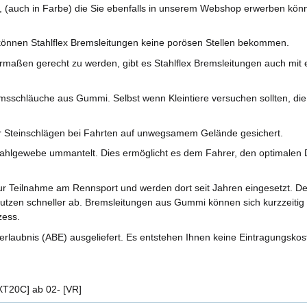
, (auch in Farbe) die Sie ebenfalls in unserem Webshop erwerben kön
önnen Stahlflex Bremsleitungen keine porösen Stellen bekommen.
aßen gerecht zu werden, gibt es Stahlflex Bremsleitungen auch mit ei
sschläuche aus Gummi. Selbst wenn Kleintiere versuchen sollten, di
r Steinschlägen bei Fahrten auf unwegsamem Gelände gesichert.
ahlgewebe ummantelt. Dies ermöglicht es dem Fahrer, den optimalen D
r Teilnahme am Rennsport und werden dort seit Jahren eingesetzt. 
nutzen schneller ab. Bremsleitungen aus Gummi können sich kurzzeitig 
zess.
rlaubnis (ABE) ausgeliefert. Es entstehen Ihnen keine Eintragungskos
XT20C] ab 02- [VR]