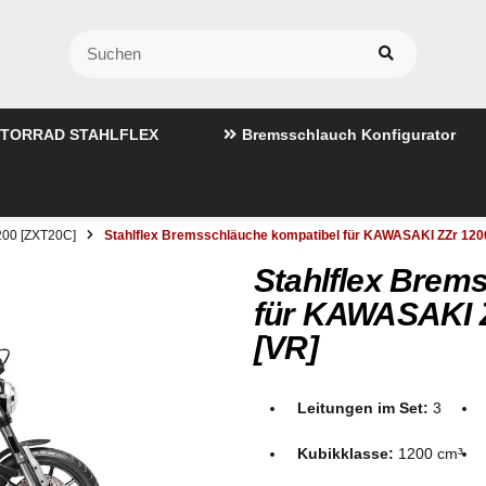
TORRAD STAHLFLEX
Bremsschlauch Konfigurator
200 [ZXT20C]
Stahlflex Bremsschläuche kompatibel für KAWASAKI ZZr 1200
Stahlflex Brem
für KAWASAKI Z
[VR]
Leitungen im Set:
3
Kubikklasse:
1200 cm³