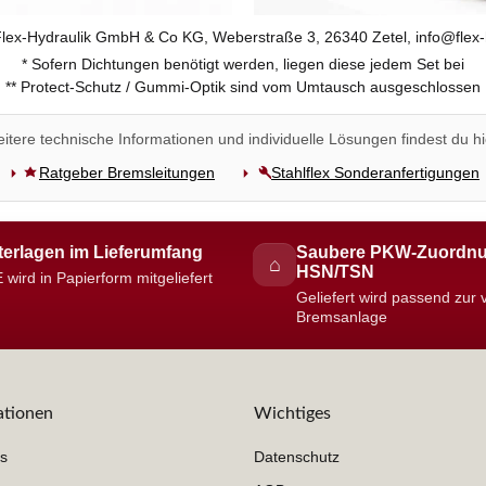
 Flex-Hydraulik GmbH & Co KG, Weberstraße 3, 26340 Zetel, info@flex-
* Sofern Dichtungen benötigt werden, liegen diese jedem Set bei
** Protect-Schutz / Gummi-Optik sind vom Umtausch ausgeschlossen
itere technische Informationen und individuelle Lösungen findest du hi
Ratgeber Bremsleitungen
Stahlflex Sonderanfertigungen
erlagen im Lieferumfang
Saubere PKW-Zuordnu
⌂
HSN/TSN
 wird in Papierform mitgeliefert
Geliefert wird passend zur
Bremsanlage
ationen
Wichtiges
s
Datenschutz