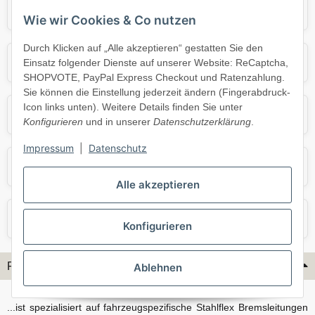
Audi
BMW
Wie wir Cookies & Co nutzen
Durch Klicken auf „Alle akzeptieren“ gestatten Sie den
Mercedes
Mini
Einsatz folgender Dienste auf unserer Website: ReCaptcha,
SHOPVOTE, PayPal Express Checkout und Ratenzahlung.
Sie können die Einstellung jederzeit ändern (Fingerabdruck-
Icon links unten). Weitere Details finden Sie unter
Opel
Porsche
Konfigurieren
und in unserer
Datenschutzerklärung
.
Impressum
|
Datenschutz
Skoda
Smart
Alle akzeptieren
VW
Volvo
Konfigurieren
Flex-Hydraulik...
Ablehnen
...ist spezialisiert auf fahrzeugspezifische Stahlflex Bremsleitungen