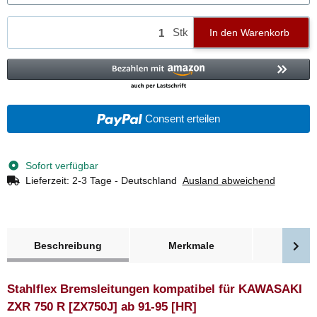
Stk
In den Warenkorb
Consent erteilen
Sofort verfügbar
Lieferzeit:
2-3 Tage - Deutschland
Ausland abweichend
weitere Registerkarten anzeigen
Beschreibung
Merkmale
Bewer
Stahlflex Bremsleitungen kompatibel für KAWASAKI
ZXR 750 R [ZX750J] ab 91-95 [HR]