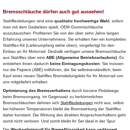
Bremsschläuche dürfen auch gut aussehen!
Stahlflexleitungen sind eine
qualitativ hochwertige Wahl
, sofern
man mit dem Gedanken spielt, OEM-Gummischläuche
auszutauschen. Profitieren Sie von der über zehn Jahre langen
Erfahrung unseres Unternehmens. Sie erhalten hier ein komplettes
Stahlflex-Kit (Lieferumpfang siehe oben), vorgefertigt für den
Einbau an Ihr Motorrad. Deshalb verfügen unsere Bremsschläuche
aus Stahlflex über eine
ABE (Allgemeine Betriebserlaubnis)
. Es
entstehen ihnen dadurch
keine Eintragungskosten
. Sie müssen
nur die Papiere (ABE) mitführen, die Sie selbstverständlich, beim
Kauf eines neuen Stahlflex Bremsleitungskits für Ihr Motorrad von
uns mitgeliefert erhalten.
Optimierung des Bremsverhaltens
durch kürzere Pedalwege
beim Bremsvorgang. Im Gegensatz zu herkömmlichen
Bremsschläuchen dehnen sich
Stahlflexleitungen
nicht aus, selbst
bei höheren Temperaturen bleibt die Bremswirkung der Stahlflex
daher konstant. Die Wirkung des direkten Ansprechverhaltens geht
somit nicht verloren. Und somit bleibt ihr Set ideal in der Spur.
Der
Wechselintervall für Bremsflüssigkeit kann verlängert