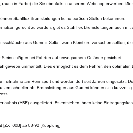
, (auch in Farbe) die Sie ebenfalls in unserem Webshop erwerben kön
önnen Stahlflex Bremsleitungen keine porösen Stellen bekommen.
aßen gerecht zu werden, gibt es Stahlflex Bremsleitungen auch mit ei
sschläuche aus Gummi. Selbst wenn Kleintiere versuchen sollten, di
r Steinschlägen bei Fahrten auf unwegsamem Gelände gesichert.
ahlgewebe ummantelt. Dies ermöglicht es dem Fahrer, den optimalen D
r Teilnahme am Rennsport und werden dort seit Jahren eingesetzt. 
nutzen schneller ab. Bremsleitungen aus Gummi können sich kurzzeitig 
zess.
rlaubnis (ABE) ausgeliefert. Es entstehen Ihnen keine Eintragungskos
t [ZXT00B] ab 88-92 [Kupplung]