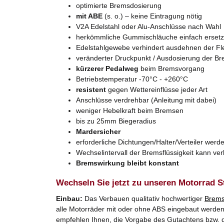
optimierte Bremsdosierung
mit ABE
(s. o.) – keine Eintragung nötig
V2A Edelstahl oder Alu-Anschlüsse nach Wahl
herkömmliche Gummischläuche einfach erset
Edelstahlgewebe verhindert ausdehnen der Fl
veränderter Druckpunkt / Ausdosierung der B
kürzerer Pedalweg
beim Bremsvorgang
Betriebstemperatur -70°C - +260°C
resistent
gegen Wettereinflüsse jeder Art
Anschlüsse verdrehbar (Anleitung mit dabei)
weniger Hebelkraft beim Bremsen
bis zu 25mm Biegeradius
Mardersicher
erforderliche Dichtungen/Halter/Verteiler werde
Wechselintervall der Bremsflüssigkeit kann ve
Bremswirkung bleibt konstant
Wechseln Sie jetzt zu unseren Motorrad S
Einbau:
Das Verbauen qualitativ hochwertiger
Brems
alle Motorräder mit oder ohne ABS eingebaut werden. 
empfehlen Ihnen, die Vorgabe des Gutachtens bzw. d