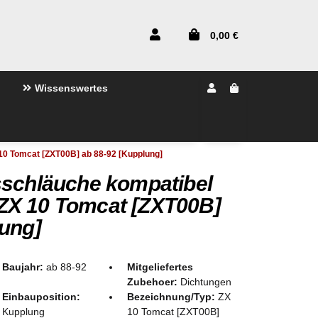
0,00 €
Wissenswertes
10 Tomcat [ZXT00B] ab 88-92 [Kupplung]
sschläuche kompatibel
ZX 10 Tomcat [ZXT00B]
lung]
Baujahr:
ab 88-92
Mitgeliefertes
Zubehoer:
Dichtungen
Einbauposition:
Bezeichnung/Typ:
ZX
Kupplung
10 Tomcat [ZXT00B]