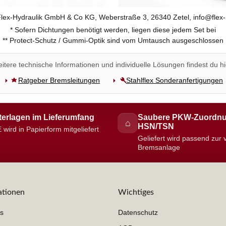
 Flex-Hydraulik GmbH & Co KG, Weberstraße 3, 26340 Zetel, info@flex-
* Sofern Dichtungen benötigt werden, liegen diese jedem Set bei
** Protect-Schutz / Gummi-Optik sind vom Umtausch ausgeschlossen
itere technische Informationen und individuelle Lösungen findest du hi
Ratgeber Bremsleitungen
Stahlflex Sonderanfertigungen
erlagen im Lieferumfang
Saubere PKW-Zuordnu
⌂
HSN/TSN
 wird in Papierform mitgeliefert
Geliefert wird passend zur
Bremsanlage
ationen
Wichtiges
s
Datenschutz