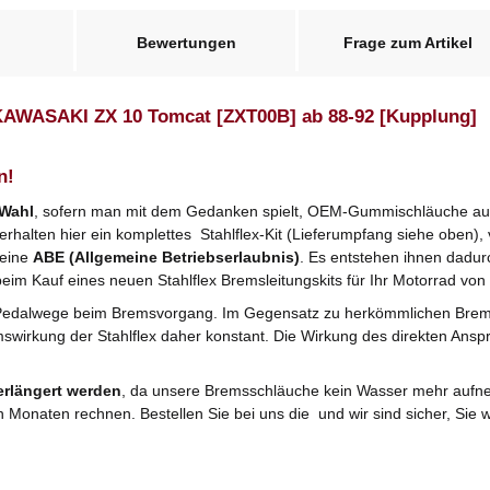
Bewertungen
Frage zum Artikel
 KAWASAKI ZX 10 Tomcat [ZXT00B] ab 88-92 [Kupplung]
n!
 Wahl
, sofern man mit dem Gedanken spielt, OEM-Gummischläuche ausz
halten hier ein komplettes Stahlflex-Kit (Lieferumpfang siehe oben), v
 eine
ABE (Allgemeine Betriebserlaubnis)
. Es entstehen ihnen dadu
beim Kauf eines neuen Stahlflex Bremsleitungskits für Ihr Motorrad von 
Pedalwege beim Bremsvorgang. Im Gegensatz zu herkömmlichen Bre
mswirkung der Stahlflex daher konstant. Die Wirkung des direkten Anspr
erlängert werden
, da unsere Bremsschläuche kein Wasser mehr aufne
n Monaten rechnen. Bestellen Sie bei uns die und wir sind sicher, Si