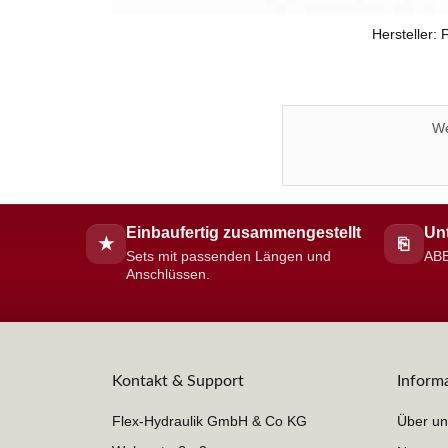
Hersteller:
We
Einbaufertig zusammengestellt
Unt
★
⎘
Sets mit passenden Längen und
ABE
Anschlüssen.
Kontakt & Support
Inform
Flex-Hydraulik GmbH & Co KG
Über un