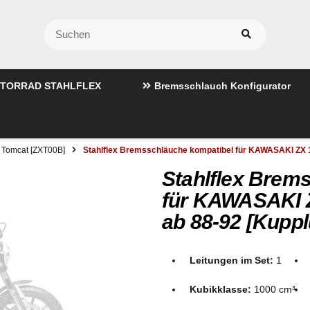
TORRAD STAHLFLEX
Bremsschlauch Konfigurator
 Tomcat [ZXT00B]
Stahlflex Bremsschläuche kompatibel für KAWASAKI ZX 
Stahlflex Brem
für KAWASAKI 
ab 88-92 [Kupp
Leitungen im Set:
1
Kubikklasse:
1000 cm³