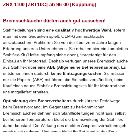
ZRX 1100 [ZRT10C] ab 96-00 [Kupplung]
Bremsschläuche dürfen auch gut aussehen!
Stahlflexleitungen sind eine
qualitativ hochwertige Wahl
, sofern
man mit dem Gedanken spielt, OEM-Gummischläuche
auszutauschen. Profitieren Sie von der über zehn Jahre langen
Erfahrung unseres Unternehmens. Sie erhalten hier ein komplettes
Stahlflex-Kit (Lieferumpfang siehe oben), vorgefertigt für den
Einbau an Ihr Motorrad. Deshalb verfügen unsere Bremsschläuche
aus Stahlflex über eine
ABE (Allgemeine Betriebserlaubnis)
. Es
entstehen ihnen dadurch
keine Eintragungskosten
. Sie müssen
nur die Papiere (ABE) mitführen, die Sie selbstverständlich, beim
Kauf eines neuen Stahlflex Bremsleitungskits für Ihr Motorrad von
uns mitgeliefert erhalten.
Optimierung des Bremsverhaltens
durch kürzere Pedalwege
beim Bremsvorgang. Im Gegensatz zu herkömmlichen
Bremsschläuchen dehnen sich
Stahlflexleitungen
nicht aus, selbst
bei höheren Temperaturen bleibt die Bremswirkung der Stahlflex
daher konstant. Die Wirkung des direkten Ansprechverhaltens geht
somit nicht verloren. Und somit bleibt ihr Set ideal in der Spur.