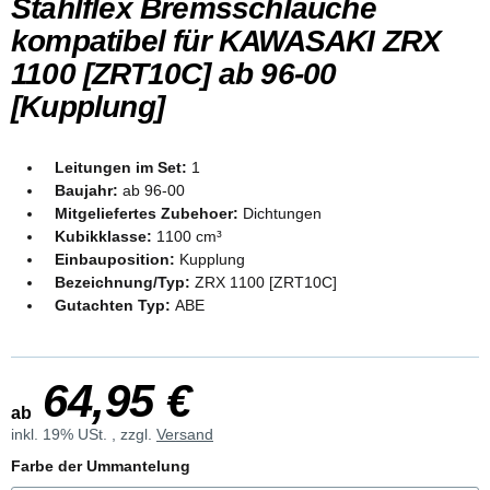
Stahlflex Bremsschläuche
kompatibel für KAWASAKI ZRX
1100 [ZRT10C] ab 96-00
[Kupplung]
Leitungen im Set:
1
Baujahr:
ab 96-00
Mitgeliefertes Zubehoer:
Dichtungen
Kubikklasse:
1100 cm³
Einbauposition:
Kupplung
Bezeichnung/Typ:
ZRX 1100 [ZRT10C]
Gutachten Typ:
ABE
64,95 €
ab
inkl. 19% USt. , zzgl.
Versand
Farbe der Ummantelung