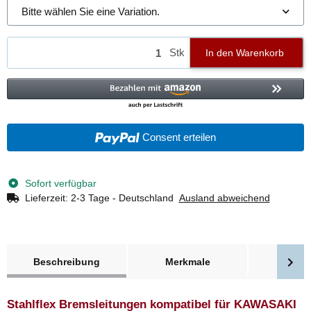
Bitte wählen Sie eine Variation.
Stk
In den Warenkorb
Consent erteilen
Sofort verfügbar
Lieferzeit:
2-3 Tage - Deutschland
Ausland abweichend
weitere Registerkarten anzeigen
Beschreibung
Merkmale
Bewer
Stahlflex Bremsleitungen kompatibel für KAWASAKI