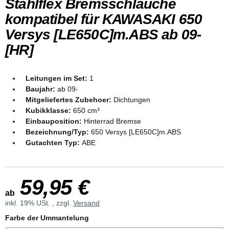
Stahlflex Bremsschläuche
kompatibel für KAWASAKI 650
Versys [LE650C]m.ABS ab 09-
[HR]
Leitungen im Set:
1
Baujahr:
ab 09-
Mitgeliefertes Zubehoer:
Dichtungen
Kubikklasse:
650 cm³
Einbauposition:
Hinterrad Bremse
Bezeichnung/Typ:
650 Versys [LE650C]m.ABS
Gutachten Typ:
ABE
59,95 €
ab
inkl. 19% USt. , zzgl.
Versand
Farbe der Ummantelung