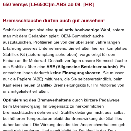
650 Versys [LE650C]m.ABS ab 09- [HR]
Bremsschläuche dürfen auch gut aussehen!
Stahlflexleitungen sind eine
qualitativ hochwertige Wahl
, sofern
man mit dem Gedanken spielt, OEM-Gummischläuche
auszutauschen. Profitieren Sie von der über zehn Jahre langen
Erfahrung unseres Unternehmens. Sie erhalten hier ein komplettes
Stahlflex-Kit (Lieferumpfang siehe oben), vorgefertigt für den
Einbau an Ihr Motorrad. Deshalb verfügen unsere Bremsschläuche
aus Stahlflex über eine
ABE (Allgemeine Betriebserlaubnis)
. Es
entstehen ihnen dadurch
keine Eintragungskosten
. Sie müssen
nur die Papiere (ABE) mitführen, die Sie selbstverständlich, beim
Kauf eines neuen Stahlflex Bremsleitungskits für Ihr Motorrad von
uns mitgeliefert erhalten.
Optimierung des Bremsverhaltens
durch kürzere Pedalwege
beim Bremsvorgang. Im Gegensatz zu herkömmlichen
Bremsschläuchen dehnen sich
Stahlflexleitungen
nicht aus, selbst
bei höheren Temperaturen bleibt die Bremswirkung der Stahlflex
daher konstant. Die Wirkung des direkten Ansprechverhaltens geht
somit nicht verloren. Und somit bleibt ihr Set ideal in der Spur.