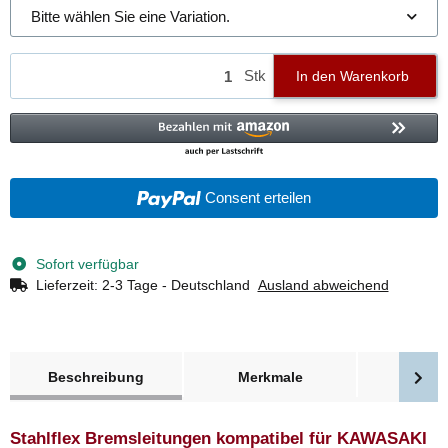
Bitte wählen Sie eine Variation.
Stk
In den Warenkorb
Consent erteilen
Sofort verfügbar
Lieferzeit:
2-3 Tage - Deutschland
Ausland abweichend
weitere Registerkarten anzeigen
Beschreibung
Merkmale
Bewer
Stahlflex Bremsleitungen kompatibel für KAWASAKI