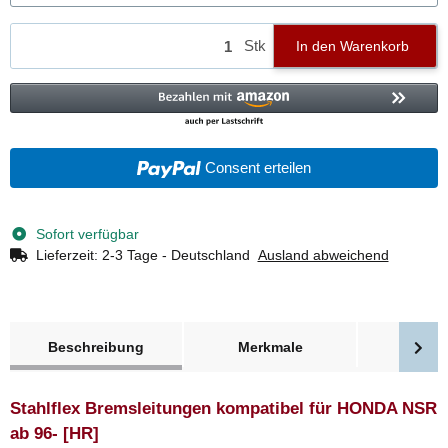
Stk
In den Warenkorb
Consent erteilen
Sofort verfügbar
Lieferzeit:
2-3 Tage - Deutschland
Ausland abweichend
weitere Registerkarten anzeigen
Beschreibung
Merkmale
Bewer
Stahlflex Bremsleitungen kompatibel für HONDA NSR
ab 96- [HR]