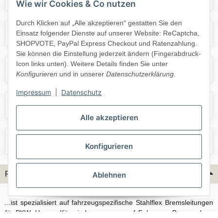
Wie wir Cookies & Co nutzen
Durch Klicken auf „Alle akzeptieren“ gestatten Sie den
Mercedes
Mini
Einsatz folgender Dienste auf unserer Website: ReCaptcha,
SHOPVOTE, PayPal Express Checkout und Ratenzahlung.
Sie können die Einstellung jederzeit ändern (Fingerabdruck-
Icon links unten). Weitere Details finden Sie unter
Opel
Porsche
Konfigurieren
und in unserer
Datenschutzerklärung
.
Impressum
|
Datenschutz
Skoda
Smart
Alle akzeptieren
VW
Volvo
Konfigurieren
Flex-Hydraulik...
Ablehnen
...ist spezialisiert auf fahrzeugspezifische Stahlflex Bremsleitungen
für PKW. Unsere Kits sind passgenau auf Fahrzeug, Bremsanlage