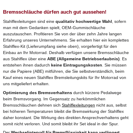
Bremsschläuche dürfen auch gut aussehen!
Stahlflexleitungen sind eine
qualitativ hochwertige Wahl
, sofern
man mit dem Gedanken spielt, OEM-Gummischläuche
auszutauschen. Profitieren Sie von der über zehn Jahre langen
Erfahrung unseres Unternehmens. Sie erhalten hier ein komplettes
Stahlflex-Kit (Lieferumpfang siehe oben), vorgefertigt für den
Einbau an Ihr Motorrad. Deshalb verfügen unsere Bremsschläuche
aus Stahlflex über eine
ABE (Allgemeine Betriebserlaubnis)
. Es
entstehen ihnen dadurch
keine Eintragungskosten
. Sie müssen
nur die Papiere (ABE) mitführen, die Sie selbstverständlich, beim
Kauf eines neuen Stahlflex Bremsleitungskits für Ihr Motorrad von
uns mitgeliefert erhalten.
Optimierung des Bremsverhaltens
durch kürzere Pedalwege
beim Bremsvorgang. Im Gegensatz zu herkömmlichen
Bremsschläuchen dehnen sich
Stahlflexleitungen
nicht aus, selbst
bei höheren Temperaturen bleibt die Bremswirkung der Stahlflex
daher konstant. Die Wirkung des direkten Ansprechverhaltens geht
somit nicht verloren. Und somit bleibt ihr Set ideal in der Spur.
Der
Wechselintervall für Bremsflüssigkeit kann verlängert