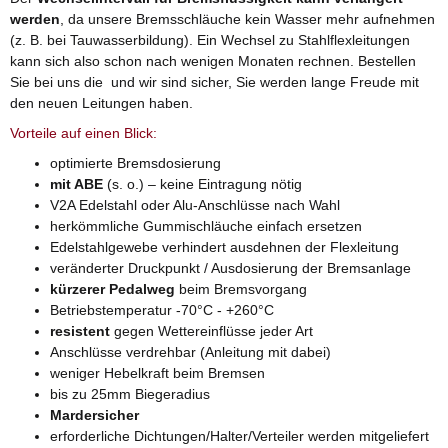
werden
, da unsere Bremsschläuche kein Wasser mehr aufnehmen
(z. B. bei Tauwasserbildung). Ein Wechsel zu Stahlflexleitungen
kann sich also schon nach wenigen Monaten rechnen. Bestellen
Sie bei uns die und wir sind sicher, Sie werden lange Freude mit
den neuen Leitungen haben.
Vorteile auf einen Blick:
optimierte Bremsdosierung
mit ABE
(s. o.) – keine Eintragung nötig
V2A Edelstahl oder Alu-Anschlüsse nach Wahl
herkömmliche Gummischläuche einfach ersetzen
Edelstahlgewebe verhindert ausdehnen der Flexleitung
veränderter Druckpunkt / Ausdosierung der Bremsanlage
kürzerer Pedalweg
beim Bremsvorgang
Betriebstemperatur -70°C - +260°C
resistent
gegen Wettereinflüsse jeder Art
Anschlüsse verdrehbar (Anleitung mit dabei)
weniger Hebelkraft beim Bremsen
bis zu 25mm Biegeradius
Mardersicher
erforderliche Dichtungen/Halter/Verteiler werden mitgeliefert