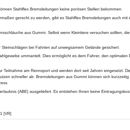
önnen Stahlflex Bremsleitungen keine porösen Stellen bekommen.
aßen gerecht zu werden, gibt es Stahlflex Bremsleitungen auch mit ei
sschläuche aus Gummi. Selbst wenn Kleintiere versuchen sollten, di
r Steinschlägen bei Fahrten auf unwegsamem Gelände gesichert.
ahlgewebe ummantelt. Dies ermöglicht es dem Fahrer, den optimalen D
r Teilnahme am Rennsport und werden dort seit Jahren eingesetzt. 
nutzen schneller ab. Bremsleitungen aus Gummi können sich kurzzeitig 
zess.
rlaubnis (ABE) ausgeliefert. Es entstehen Ihnen keine Eintragungskos
1 [VR]