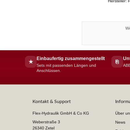
Hersteller:
We
Einbaufertig zusammengestellt
Unt
★
⎘
Sets mit passenden Längen und
ABE
Anschlüssen.
Kontakt & Support
Inform
Flex-Hydraulik GmbH & Co KG
Über un
Weberstraße 3
News
26340 Zetel