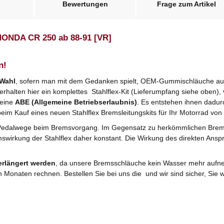
Bewertungen
Frage zum Artikel
 HONDA CR 250 ab 88-91 [VR]
n!
 Wahl
, sofern man mit dem Gedanken spielt, OEM-Gummischläuche ausz
halten hier ein komplettes Stahlflex-Kit (Lieferumpfang siehe oben), v
 eine
ABE (Allgemeine Betriebserlaubnis)
. Es entstehen ihnen dadu
beim Kauf eines neuen Stahlflex Bremsleitungskits für Ihr Motorrad von 
Pedalwege beim Bremsvorgang. Im Gegensatz zu herkömmlichen Bre
mswirkung der Stahlflex daher konstant. Die Wirkung des direkten Anspr
erlängert werden
, da unsere Bremsschläuche kein Wasser mehr aufne
n Monaten rechnen. Bestellen Sie bei uns die und wir sind sicher, Si