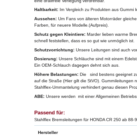
eine drallfreie Verlegung verdrehbar.
Haltbarkeit:
Im Vergleich zu Produkten aus Gummi k
Aussehen:
Um Fans von älteren Motorräder gleicherm
Farben, für neuere Modelle.(Aufpreis).
Schutz gegen Kleintiere:
Marder lieben warme Brem
schnell feststellen, dass es so gut wie unmöglich ist.
Schutzvorrichtung:
Unsere Leitungen sind auch vo
Dosierung:
Unsere Schläuche sind mit einem Edelst
Ein OEM-Schlauch dagegen dehnt sich aus.
Höhere Belastungen:
Die sind bestens geeignet zu
auf die Straße (Hier gilt die StVO). Gummileitungen 
Stahlflex-Ummantelung verhindert genau diesen Pro
ABE:
Unsere werden mit einer Allgemeinen Betriebse
Passend für:
Stahlflex Bremsleitungen für HONDA CR 250 ab 88-9
Hersteller