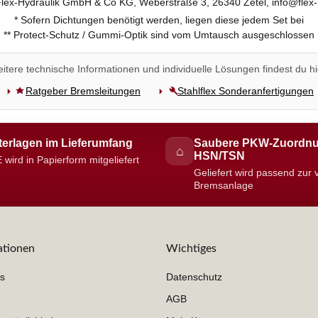
 Flex-Hydraulik GmbH & Co KG, Weberstraße 3, 26340 Zetel, info@flex-
* Sofern Dichtungen benötigt werden, liegen diese jedem Set bei
** Protect-Schutz / Gummi-Optik sind vom Umtausch ausgeschlossen
itere technische Informationen und individuelle Lösungen findest du hi
Ratgeber Bremsleitungen
Stahlflex Sonderanfertigungen
erlagen im Lieferumfang
Saubere PKW-Zuordnu
⌂
HSN/TSN
 wird in Papierform mitgeliefert
Geliefert wird passend zur
Bremsanlage
ationen
Wichtiges
s
Datenschutz
AGB