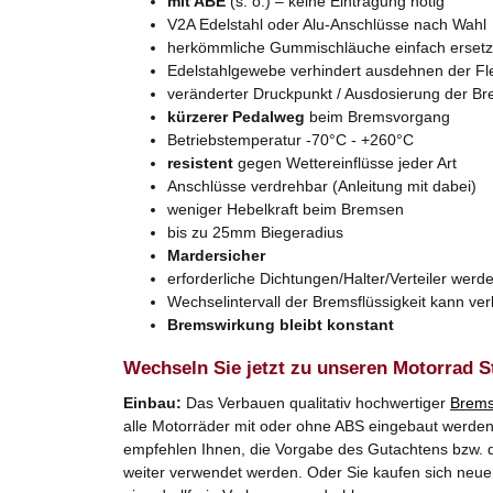
mit ABE
(s. o.) – keine Eintragung nötig
V2A Edelstahl oder Alu-Anschlüsse nach Wahl
herkömmliche Gummischläuche einfach erset
Edelstahlgewebe verhindert ausdehnen der Fl
veränderter Druckpunkt / Ausdosierung der B
kürzerer Pedalweg
beim Bremsvorgang
Betriebstemperatur -70°C - +260°C
resistent
gegen Wettereinflüsse jeder Art
Anschlüsse verdrehbar (Anleitung mit dabei)
weniger Hebelkraft beim Bremsen
bis zu 25mm Biegeradius
Mardersicher
erforderliche Dichtungen/Halter/Verteiler werde
Wechselintervall der Bremsflüssigkeit kann ve
Bremswirkung bleibt konstant
Wechseln Sie jetzt zu unseren Motorrad S
Einbau:
Das Verbauen qualitativ hochwertiger
Brems
alle Motorräder mit oder ohne ABS eingebaut werden. 
empfehlen Ihnen, die Vorgabe des Gutachtens bzw. d
weiter verwendet werden. Oder Sie kaufen sich neue