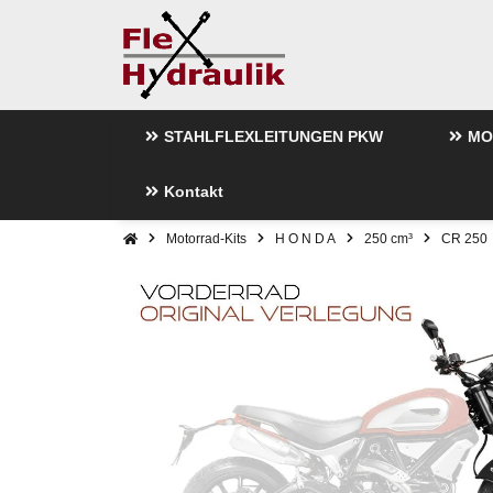
STAHLFLEXLEITUNGEN PKW
MO
Kontakt
Motorrad-Kits
H O N D A
250 cm³
CR 250