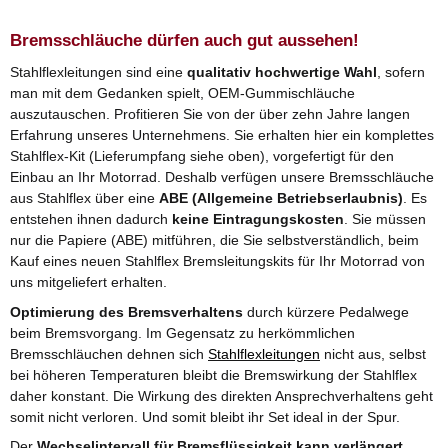
Bremsschläuche dürfen auch gut aussehen!
Stahlflexleitungen sind eine
qualitativ hochwertige Wahl
, sofern
man mit dem Gedanken spielt, OEM-Gummischläuche
auszutauschen. Profitieren Sie von der über zehn Jahre langen
Erfahrung unseres Unternehmens. Sie erhalten hier ein komplettes
Stahlflex-Kit (Lieferumpfang siehe oben), vorgefertigt für den
Einbau an Ihr Motorrad. Deshalb verfügen unsere Bremsschläuche
aus Stahlflex über eine
ABE (Allgemeine Betriebserlaubnis)
. Es
entstehen ihnen dadurch
keine Eintragungskosten
. Sie müssen
nur die Papiere (ABE) mitführen, die Sie selbstverständlich, beim
Kauf eines neuen Stahlflex Bremsleitungskits für Ihr Motorrad von
uns mitgeliefert erhalten.
Optimierung des Bremsverhaltens
durch kürzere Pedalwege
beim Bremsvorgang. Im Gegensatz zu herkömmlichen
Bremsschläuchen dehnen sich
Stahlflexleitungen
nicht aus, selbst
bei höheren Temperaturen bleibt die Bremswirkung der Stahlflex
daher konstant. Die Wirkung des direkten Ansprechverhaltens geht
somit nicht verloren. Und somit bleibt ihr Set ideal in der Spur.
Der
Wechselintervall für Bremsflüssigkeit kann verlängert