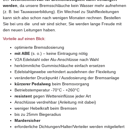
werden
, da unsere Bremsschläuche kein Wasser mehr aufnehmen
(z. B. bei Tauwasserbildung). Ein Wechsel zu Stahlflexleitungen
kann sich also schon nach wenigen Monaten rechnen. Bestellen
Sie bei uns die und wir sind sicher, Sie werden lange Freude mit
den neuen Leitungen haben.
Vorteile auf einen Blick:
optimierte Bremsdosierung
mit ABE
(s. o.) – keine Eintragung nötig
V2A Edelstahl oder Alu-Anschlüsse nach Wahl
herkömmliche Gummischläuche einfach ersetzen
Edelstahlgewebe verhindert ausdehnen der Flexleitung
veränderter Druckpunkt / Ausdosierung der Bremsanlage
kürzerer Pedalweg
beim Bremsvorgang
Betriebstemperatur -70°C - +260°C
resistent
gegen Wettereinflüsse jeder Art
Anschlüsse verdrehbar (Anleitung mit dabei)
weniger Hebelkraft beim Bremsen
bis zu 25mm Biegeradius
Mardersicher
erforderliche Dichtungen/Halter/Verteiler werden mitgeliefert