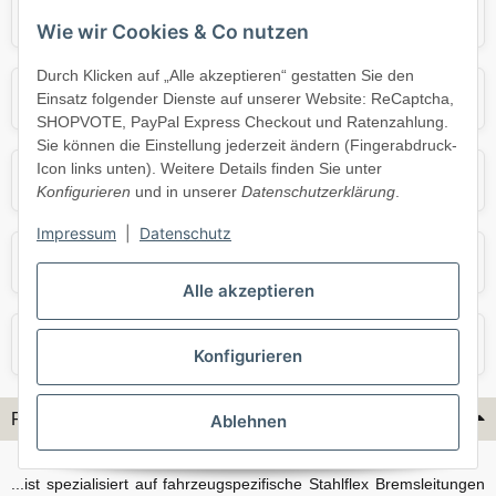
Audi
BMW
Wie wir Cookies & Co nutzen
Durch Klicken auf „Alle akzeptieren“ gestatten Sie den
Mercedes
Mini
Einsatz folgender Dienste auf unserer Website: ReCaptcha,
SHOPVOTE, PayPal Express Checkout und Ratenzahlung.
Sie können die Einstellung jederzeit ändern (Fingerabdruck-
Icon links unten). Weitere Details finden Sie unter
Opel
Porsche
Konfigurieren
und in unserer
Datenschutzerklärung
.
Impressum
|
Datenschutz
Skoda
Smart
Alle akzeptieren
VW
Volvo
Konfigurieren
Flex-Hydraulik...
Ablehnen
...ist spezialisiert auf fahrzeugspezifische Stahlflex Bremsleitungen