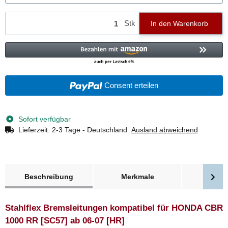
Stk
In den Warenkorb
Consent erteilen
Sofort verfügbar
Lieferzeit:
2-3 Tage - Deutschland
Ausland abweichend
weitere Registerkarten anzeigen
Beschreibung
Merkmale
Bewer
Stahlflex Bremsleitungen kompatibel für HONDA CBR
1000 RR [SC57] ab 06-07 [HR]