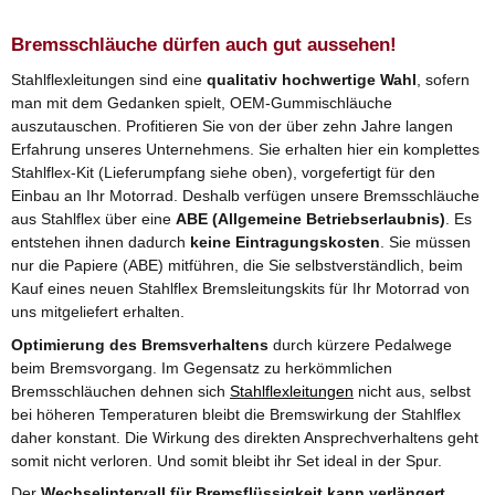
Bremsschläuche dürfen auch gut aussehen!
Stahlflexleitungen sind eine
qualitativ hochwertige Wahl
, sofern
man mit dem Gedanken spielt, OEM-Gummischläuche
auszutauschen. Profitieren Sie von der über zehn Jahre langen
Erfahrung unseres Unternehmens. Sie erhalten hier ein komplettes
Stahlflex-Kit (Lieferumpfang siehe oben), vorgefertigt für den
Einbau an Ihr Motorrad. Deshalb verfügen unsere Bremsschläuche
aus Stahlflex über eine
ABE (Allgemeine Betriebserlaubnis)
. Es
entstehen ihnen dadurch
keine Eintragungskosten
. Sie müssen
nur die Papiere (ABE) mitführen, die Sie selbstverständlich, beim
Kauf eines neuen Stahlflex Bremsleitungskits für Ihr Motorrad von
uns mitgeliefert erhalten.
Optimierung des Bremsverhaltens
durch kürzere Pedalwege
beim Bremsvorgang. Im Gegensatz zu herkömmlichen
Bremsschläuchen dehnen sich
Stahlflexleitungen
nicht aus, selbst
bei höheren Temperaturen bleibt die Bremswirkung der Stahlflex
daher konstant. Die Wirkung des direkten Ansprechverhaltens geht
somit nicht verloren. Und somit bleibt ihr Set ideal in der Spur.
Der
Wechselintervall für Bremsflüssigkeit kann verlängert