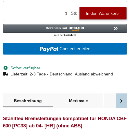
Stk
In den Warenkorb
Consent erteilen
Sofort verfügbar
Lieferzeit:
2-3 Tage - Deutschland
Ausland abweichend
weitere Registerkarten anzeigen
Beschreibung
Merkmale
Bewer
Stahlflex Bremsleitungen kompatibel für HONDA CBF
600 [PC38] ab 04- [HR] (ohne ABS)