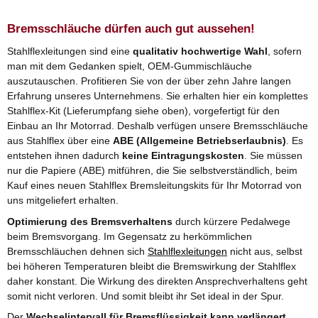
Bremsschläuche dürfen auch gut aussehen!
Stahlflexleitungen sind eine
qualitativ hochwertige Wahl
, sofern
man mit dem Gedanken spielt, OEM-Gummischläuche
auszutauschen. Profitieren Sie von der über zehn Jahre langen
Erfahrung unseres Unternehmens. Sie erhalten hier ein komplettes
Stahlflex-Kit (Lieferumpfang siehe oben), vorgefertigt für den
Einbau an Ihr Motorrad. Deshalb verfügen unsere Bremsschläuche
aus Stahlflex über eine
ABE (Allgemeine Betriebserlaubnis)
. Es
entstehen ihnen dadurch
keine Eintragungskosten
. Sie müssen
nur die Papiere (ABE) mitführen, die Sie selbstverständlich, beim
Kauf eines neuen Stahlflex Bremsleitungskits für Ihr Motorrad von
uns mitgeliefert erhalten.
Optimierung des Bremsverhaltens
durch kürzere Pedalwege
beim Bremsvorgang. Im Gegensatz zu herkömmlichen
Bremsschläuchen dehnen sich
Stahlflexleitungen
nicht aus, selbst
bei höheren Temperaturen bleibt die Bremswirkung der Stahlflex
daher konstant. Die Wirkung des direkten Ansprechverhaltens geht
somit nicht verloren. Und somit bleibt ihr Set ideal in der Spur.
Der
Wechselintervall für Bremsflüssigkeit kann verlängert