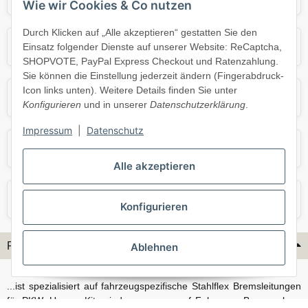
Wie wir Cookies & Co nutzen
Durch Klicken auf „Alle akzeptieren“ gestatten Sie den
Mercedes
Mini
Einsatz folgender Dienste auf unserer Website: ReCaptcha,
SHOPVOTE, PayPal Express Checkout und Ratenzahlung.
Sie können die Einstellung jederzeit ändern (Fingerabdruck-
Icon links unten). Weitere Details finden Sie unter
Opel
Porsche
Konfigurieren
und in unserer
Datenschutzerklärung
.
Impressum
|
Datenschutz
Skoda
Smart
Alle akzeptieren
VW
Volvo
Konfigurieren
Flex-Hydraulik...
Ablehnen
...ist spezialisiert auf fahrzeugspezifische Stahlflex Bremsleitungen
für PKW. Unsere Kits sind passgenau auf Fahrzeug, Bremsanlage