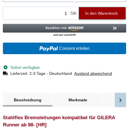
Stk
In den Warenkorb
Consent erteilen
Sofort verfügbar
Lieferzeit:
2-3 Tage - Deutschland
Ausland abweichend
weitere Registerkarten anzeigen
Beschreibung
Merkmale
Bewer
Stahlflex Bremsleitungen kompatibel für GILERA
Runner ab 98- [HR]