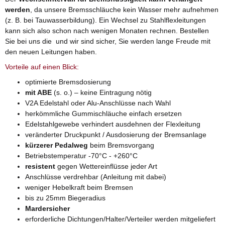
werden
, da unsere Bremsschläuche kein Wasser mehr aufnehmen
(z. B. bei Tauwasserbildung). Ein Wechsel zu Stahlflexleitungen
kann sich also schon nach wenigen Monaten rechnen. Bestellen
Sie bei uns die und wir sind sicher, Sie werden lange Freude mit
den neuen Leitungen haben.
Vorteile auf einen Blick:
optimierte Bremsdosierung
mit ABE
(s. o.) – keine Eintragung nötig
V2A Edelstahl oder Alu-Anschlüsse nach Wahl
herkömmliche Gummischläuche einfach ersetzen
Edelstahlgewebe verhindert ausdehnen der Flexleitung
veränderter Druckpunkt / Ausdosierung der Bremsanlage
kürzerer Pedalweg
beim Bremsvorgang
Betriebstemperatur -70°C - +260°C
resistent
gegen Wettereinflüsse jeder Art
Anschlüsse verdrehbar (Anleitung mit dabei)
weniger Hebelkraft beim Bremsen
bis zu 25mm Biegeradius
Mardersicher
erforderliche Dichtungen/Halter/Verteiler werden mitgeliefert