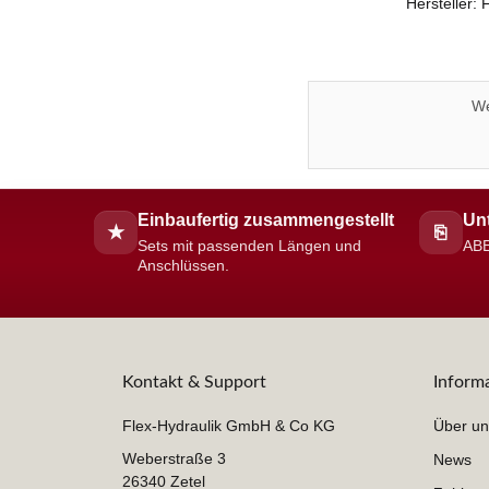
Hersteller:
We
Einbaufertig zusammengestellt
Unt
★
⎘
Sets mit passenden Längen und
ABE
Anschlüssen.
Kontakt & Support
Inform
Flex-Hydraulik GmbH & Co KG
Über un
Weberstraße 3
News
26340 Zetel