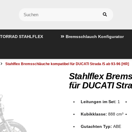
TORRAD STAHLFLEX
Bremsschlauch Konfigurator
Stahlflex Bremsschläuche kompatibel für DUCATI Strada /S ab 93-96 [HR]
Stahlflex Brem
für DUCATI Stra
Leitungen im Set:
1
Kubikklasse:
888 cm³
Gutachten Typ:
ABE