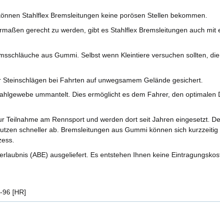
önnen Stahlflex Bremsleitungen keine porösen Stellen bekommen.
aßen gerecht zu werden, gibt es Stahlflex Bremsleitungen auch mit ei
sschläuche aus Gummi. Selbst wenn Kleintiere versuchen sollten, di
r Steinschlägen bei Fahrten auf unwegsamem Gelände gesichert.
ahlgewebe ummantelt. Dies ermöglicht es dem Fahrer, den optimalen D
r Teilnahme am Rennsport und werden dort seit Jahren eingesetzt. 
nutzen schneller ab. Bremsleitungen aus Gummi können sich kurzzeitig 
zess.
rlaubnis (ABE) ausgeliefert. Es entstehen Ihnen keine Eintragungskos
3-96 [HR]