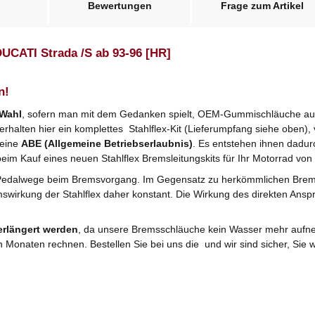
Bewertungen
Frage zum Artikel
DUCATI Strada /S ab 93-96 [HR]
n!
 Wahl
, sofern man mit dem Gedanken spielt, OEM-Gummischläuche ausz
halten hier ein komplettes Stahlflex-Kit (Lieferumpfang siehe oben), v
 eine
ABE (Allgemeine Betriebserlaubnis)
. Es entstehen ihnen dadu
beim Kauf eines neuen Stahlflex Bremsleitungskits für Ihr Motorrad von 
Pedalwege beim Bremsvorgang. Im Gegensatz zu herkömmlichen Bre
mswirkung der Stahlflex daher konstant. Die Wirkung des direkten Anspr
erlängert werden
, da unsere Bremsschläuche kein Wasser mehr aufne
n Monaten rechnen. Bestellen Sie bei uns die und wir sind sicher, Si