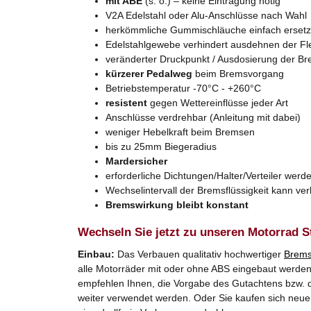
mit ABE
(s. o.) – keine Eintragung nötig
V2A Edelstahl oder Alu-Anschlüsse nach Wahl
herkömmliche Gummischläuche einfach erset
Edelstahlgewebe verhindert ausdehnen der Fl
veränderter Druckpunkt / Ausdosierung der B
kürzerer Pedalweg
beim Bremsvorgang
Betriebstemperatur -70°C - +260°C
resistent
gegen Wettereinflüsse jeder Art
Anschlüsse verdrehbar (Anleitung mit dabei)
weniger Hebelkraft beim Bremsen
bis zu 25mm Biegeradius
Mardersicher
erforderliche Dichtungen/Halter/Verteiler werde
Wechselintervall der Bremsflüssigkeit kann ve
Bremswirkung bleibt konstant
Wechseln Sie jetzt zu unseren Motorrad S
Einbau:
Das Verbauen qualitativ hochwertiger
Brems
alle Motorräder mit oder ohne ABS eingebaut werden. 
empfehlen Ihnen, die Vorgabe des Gutachtens bzw. d
weiter verwendet werden. Oder Sie kaufen sich neue