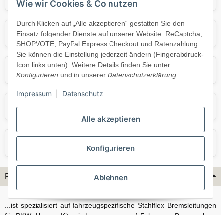
Wie wir Cookies & Co nutzen
Durch Klicken auf „Alle akzeptieren“ gestatten Sie den
Mercedes
Mini
Einsatz folgender Dienste auf unserer Website: ReCaptcha,
SHOPVOTE, PayPal Express Checkout und Ratenzahlung.
Sie können die Einstellung jederzeit ändern (Fingerabdruck-
Icon links unten). Weitere Details finden Sie unter
Opel
Porsche
Konfigurieren
und in unserer
Datenschutzerklärung
.
Impressum
|
Datenschutz
Skoda
Smart
Alle akzeptieren
VW
Volvo
Konfigurieren
Flex-Hydraulik...
Ablehnen
...ist spezialisiert auf fahrzeugspezifische Stahlflex Bremsleitungen
für PKW. Unsere Kits sind passgenau auf Fahrzeug, Bremsanlage