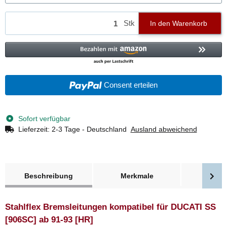
Stk
In den Warenkorb
Consent erteilen
Sofort verfügbar
Lieferzeit:
2-3 Tage - Deutschland
Ausland abweichend
weitere Registerkarten anzeigen
Beschreibung
Merkmale
Bewer
Stahlflex Bremsleitungen kompatibel für DUCATI SS
[906SC] ab 91-93 [HR]