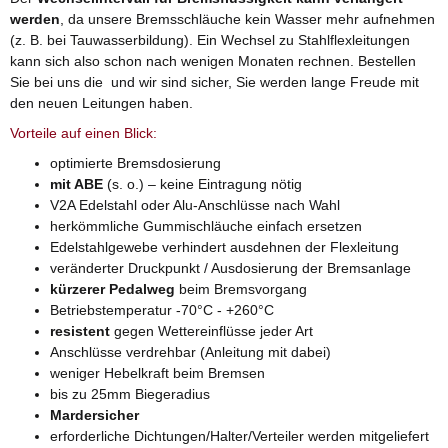
werden
, da unsere Bremsschläuche kein Wasser mehr aufnehmen
(z. B. bei Tauwasserbildung). Ein Wechsel zu Stahlflexleitungen
kann sich also schon nach wenigen Monaten rechnen. Bestellen
Sie bei uns die und wir sind sicher, Sie werden lange Freude mit
den neuen Leitungen haben.
Vorteile auf einen Blick:
optimierte Bremsdosierung
mit ABE
(s. o.) – keine Eintragung nötig
V2A Edelstahl oder Alu-Anschlüsse nach Wahl
herkömmliche Gummischläuche einfach ersetzen
Edelstahlgewebe verhindert ausdehnen der Flexleitung
veränderter Druckpunkt / Ausdosierung der Bremsanlage
kürzerer Pedalweg
beim Bremsvorgang
Betriebstemperatur -70°C - +260°C
resistent
gegen Wettereinflüsse jeder Art
Anschlüsse verdrehbar (Anleitung mit dabei)
weniger Hebelkraft beim Bremsen
bis zu 25mm Biegeradius
Mardersicher
erforderliche Dichtungen/Halter/Verteiler werden mitgeliefert