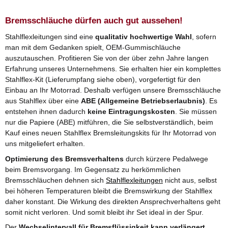
Bremsschläuche dürfen auch gut aussehen!
Stahlflexleitungen sind eine
qualitativ hochwertige Wahl
, sofern
man mit dem Gedanken spielt, OEM-Gummischläuche
auszutauschen. Profitieren Sie von der über zehn Jahre langen
Erfahrung unseres Unternehmens. Sie erhalten hier ein komplettes
Stahlflex-Kit (Lieferumpfang siehe oben), vorgefertigt für den
Einbau an Ihr Motorrad. Deshalb verfügen unsere Bremsschläuche
aus Stahlflex über eine
ABE (Allgemeine Betriebserlaubnis)
. Es
entstehen ihnen dadurch
keine Eintragungskosten
. Sie müssen
nur die Papiere (ABE) mitführen, die Sie selbstverständlich, beim
Kauf eines neuen Stahlflex Bremsleitungskits für Ihr Motorrad von
uns mitgeliefert erhalten.
Optimierung des Bremsverhaltens
durch kürzere Pedalwege
beim Bremsvorgang. Im Gegensatz zu herkömmlichen
Bremsschläuchen dehnen sich
Stahlflexleitungen
nicht aus, selbst
bei höheren Temperaturen bleibt die Bremswirkung der Stahlflex
daher konstant. Die Wirkung des direkten Ansprechverhaltens geht
somit nicht verloren. Und somit bleibt ihr Set ideal in der Spur.
Der
Wechselintervall für Bremsflüssigkeit kann verlängert