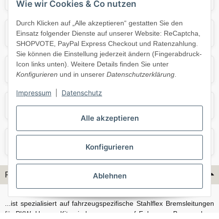
Wie wir Cookies & Co nutzen
Durch Klicken auf „Alle akzeptieren“ gestatten Sie den
Mercedes
Mini
Einsatz folgender Dienste auf unserer Website: ReCaptcha,
SHOPVOTE, PayPal Express Checkout und Ratenzahlung.
Sie können die Einstellung jederzeit ändern (Fingerabdruck-
Icon links unten). Weitere Details finden Sie unter
Opel
Porsche
Konfigurieren
und in unserer
Datenschutzerklärung
.
Impressum
|
Datenschutz
Skoda
Smart
Alle akzeptieren
VW
Volvo
Konfigurieren
Flex-Hydraulik...
Ablehnen
...ist spezialisiert auf fahrzeugspezifische Stahlflex Bremsleitungen
für PKW. Unsere Kits sind passgenau auf Fahrzeug, Bremsanlage