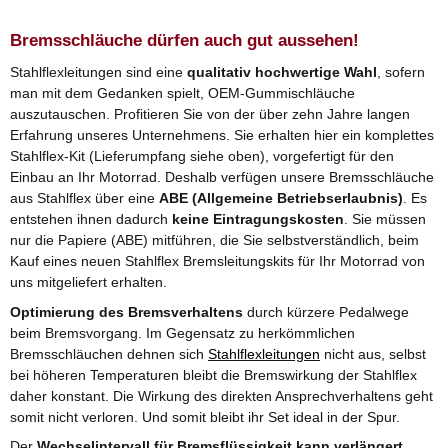
Bremsschläuche dürfen auch gut aussehen!
Stahlflexleitungen sind eine
qualitativ hochwertige Wahl
, sofern
man mit dem Gedanken spielt, OEM-Gummischläuche
auszutauschen. Profitieren Sie von der über zehn Jahre langen
Erfahrung unseres Unternehmens. Sie erhalten hier ein komplettes
Stahlflex-Kit (Lieferumpfang siehe oben), vorgefertigt für den
Einbau an Ihr Motorrad. Deshalb verfügen unsere Bremsschläuche
aus Stahlflex über eine
ABE (Allgemeine Betriebserlaubnis)
. Es
entstehen ihnen dadurch
keine Eintragungskosten
. Sie müssen
nur die Papiere (ABE) mitführen, die Sie selbstverständlich, beim
Kauf eines neuen Stahlflex Bremsleitungskits für Ihr Motorrad von
uns mitgeliefert erhalten.
Optimierung des Bremsverhaltens
durch kürzere Pedalwege
beim Bremsvorgang. Im Gegensatz zu herkömmlichen
Bremsschläuchen dehnen sich
Stahlflexleitungen
nicht aus, selbst
bei höheren Temperaturen bleibt die Bremswirkung der Stahlflex
daher konstant. Die Wirkung des direkten Ansprechverhaltens geht
somit nicht verloren. Und somit bleibt ihr Set ideal in der Spur.
Der
Wechselintervall für Bremsflüssigkeit kann verlängert