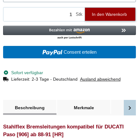
Stk
In den Warenkorb
Consent erteilen
Sofort verfügbar
Lieferzeit:
2-3 Tage - Deutschland
Ausland abweichend
weitere Registerkarten anzeigen
Beschreibung
Merkmale
Bewer
Stahlflex Bremsleitungen kompatibel für DUCATI
Paso [906] ab 88-91 [HR]