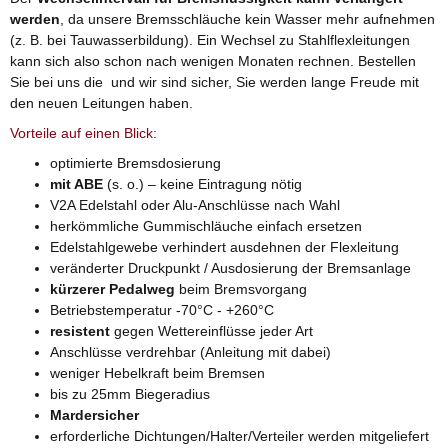
werden
, da unsere Bremsschläuche kein Wasser mehr aufnehmen
(z. B. bei Tauwasserbildung). Ein Wechsel zu Stahlflexleitungen
kann sich also schon nach wenigen Monaten rechnen. Bestellen
Sie bei uns die und wir sind sicher, Sie werden lange Freude mit
den neuen Leitungen haben.
Vorteile auf einen Blick:
optimierte Bremsdosierung
mit ABE
(s. o.) – keine Eintragung nötig
V2A Edelstahl oder Alu-Anschlüsse nach Wahl
herkömmliche Gummischläuche einfach ersetzen
Edelstahlgewebe verhindert ausdehnen der Flexleitung
veränderter Druckpunkt / Ausdosierung der Bremsanlage
kürzerer Pedalweg
beim Bremsvorgang
Betriebstemperatur -70°C - +260°C
resistent
gegen Wettereinflüsse jeder Art
Anschlüsse verdrehbar (Anleitung mit dabei)
weniger Hebelkraft beim Bremsen
bis zu 25mm Biegeradius
Mardersicher
erforderliche Dichtungen/Halter/Verteiler werden mitgeliefert