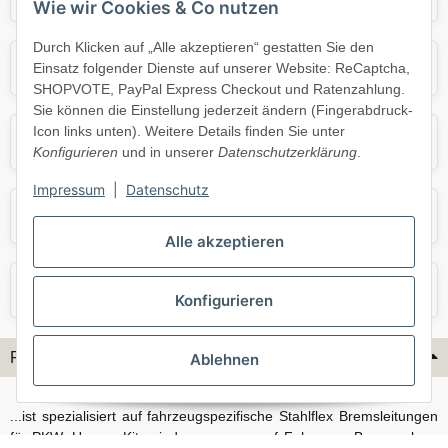
Wie wir Cookies & Co nutzen
Durch Klicken auf „Alle akzeptieren“ gestatten Sie den
Mercedes
Mini
Einsatz folgender Dienste auf unserer Website: ReCaptcha,
SHOPVOTE, PayPal Express Checkout und Ratenzahlung.
Sie können die Einstellung jederzeit ändern (Fingerabdruck-
Icon links unten). Weitere Details finden Sie unter
Opel
Porsche
Konfigurieren
und in unserer
Datenschutzerklärung
.
Impressum
|
Datenschutz
Skoda
Smart
Alle akzeptieren
VW
Volvo
Konfigurieren
Flex-Hydraulik...
Ablehnen
...ist spezialisiert auf fahrzeugspezifische Stahlflex Bremsleitungen
für PKW. Unsere Kits sind passgenau auf Fahrzeug, Bremsanlage