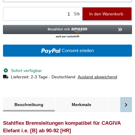
Stk
In den Warenkorb
Consent erteilen
Sofort verfügbar
Lieferzeit:
2-3 Tage - Deutschland
Ausland abweichend
weitere Registerkarten anzeigen
Beschreibung
Merkmale
Bewer
Stahlflex Bremsleitungen kompatibel für CAGIVA
Elefant i.e. [B] ab 90-92 [HR]