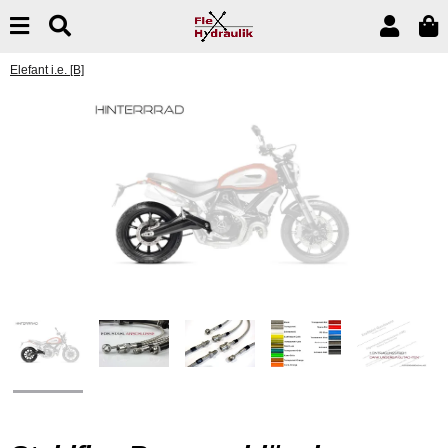
Elefant i.e. [B]