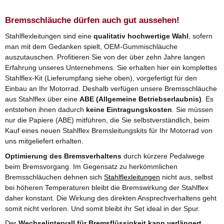
Bremsschläuche dürfen auch gut aussehen!
Stahlflexleitungen sind eine
qualitativ hochwertige Wahl
, sofern
man mit dem Gedanken spielt, OEM-Gummischläuche
auszutauschen. Profitieren Sie von der über zehn Jahre langen
Erfahrung unseres Unternehmens. Sie erhalten hier ein komplettes
Stahlflex-Kit (Lieferumpfang siehe oben), vorgefertigt für den
Einbau an Ihr Motorrad. Deshalb verfügen unsere Bremsschläuche
aus Stahlflex über eine
ABE (Allgemeine Betriebserlaubnis)
. Es
entstehen ihnen dadurch
keine Eintragungskosten
. Sie müssen
nur die Papiere (ABE) mitführen, die Sie selbstverständlich, beim
Kauf eines neuen Stahlflex Bremsleitungskits für Ihr Motorrad von
uns mitgeliefert erhalten.
Optimierung des Bremsverhaltens
durch kürzere Pedalwege
beim Bremsvorgang. Im Gegensatz zu herkömmlichen
Bremsschläuchen dehnen sich
Stahlflexleitungen
nicht aus, selbst
bei höheren Temperaturen bleibt die Bremswirkung der Stahlflex
daher konstant. Die Wirkung des direkten Ansprechverhaltens geht
somit nicht verloren. Und somit bleibt ihr Set ideal in der Spur.
Der
Wechselintervall für Bremsflüssigkeit kann verlängert