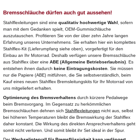
Bremsschläuche dürfen auch gut aussehen!
Stahlflexleitungen sind eine
qualitativ hochwertige Wahl
, sofern
man mit dem Gedanken spielt, OEM-Gummischläuche
auszutauschen. Profitieren Sie von der über zehn Jahre langen
Erfahrung unseres Unternehmens. Sie erhalten hier ein komplettes
Stahlflex-Kit (Lieferumpfang siehe oben), vorgefertigt für den
Einbau an Ihr Motorrad. Deshalb verfügen unsere Bremsschläuche
aus Stahlflex über eine
ABE (Allgemeine Betriebserlaubnis)
. Es
entstehen ihnen dadurch
keine Eintragungskosten
. Sie müssen
nur die Papiere (ABE) mitführen, die Sie selbstverständlich, beim
Kauf eines neuen Stahlflex Bremsleitungskits für Ihr Motorrad von
uns mitgeliefert erhalten.
Optimierung des Bremsverhaltens
durch kürzere Pedalwege
beim Bremsvorgang. Im Gegensatz zu herkömmlichen
Bremsschläuchen dehnen sich
Stahlflexleitungen
nicht aus, selbst
bei höheren Temperaturen bleibt die Bremswirkung der Stahlflex
daher konstant. Die Wirkung des direkten Ansprechverhaltens geht
somit nicht verloren. Und somit bleibt ihr Set ideal in der Spur.
Der
Wechselintervall für Bremsflüssigkeit kann verlängert