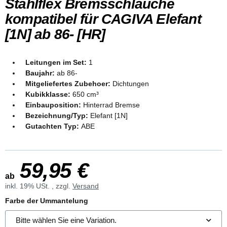
Stahlflex Bremsschläuche
kompatibel für CAGIVA Elefant
[1N] ab 86- [HR]
Leitungen im Set:
1
Baujahr:
ab 86-
Mitgeliefertes Zubehoer:
Dichtungen
Kubikklasse:
650 cm³
Einbauposition:
Hinterrad Bremse
Bezeichnung/Typ:
Elefant [1N]
Gutachten Typ:
ABE
59,95 €
ab
inkl. 19% USt. , zzgl.
Versand
Farbe der Ummantelung
Bitte wählen Sie eine Variation.