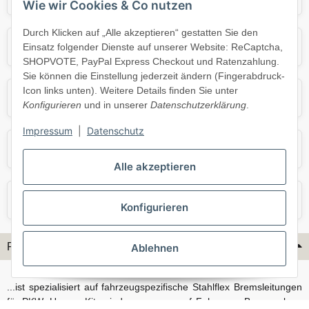
Wie wir Cookies & Co nutzen
Durch Klicken auf „Alle akzeptieren“ gestatten Sie den
Mercedes
Mini
Einsatz folgender Dienste auf unserer Website: ReCaptcha,
SHOPVOTE, PayPal Express Checkout und Ratenzahlung.
Sie können die Einstellung jederzeit ändern (Fingerabdruck-
Icon links unten). Weitere Details finden Sie unter
Opel
Porsche
Konfigurieren
und in unserer
Datenschutzerklärung
.
Impressum
|
Datenschutz
Skoda
Smart
Alle akzeptieren
VW
Volvo
Konfigurieren
Flex-Hydraulik...
Ablehnen
...ist spezialisiert auf fahrzeugspezifische Stahlflex Bremsleitungen
für PKW. Unsere Kits sind passgenau auf Fahrzeug, Bremsanlage