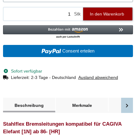
Stk
In den Warenkorb
Consent erteilen
Sofort verfügbar
Lieferzeit:
2-3 Tage - Deutschland
Ausland abweichend
weitere Registerkarten anzeigen
Beschreibung
Merkmale
Bewer
Stahlflex Bremsleitungen kompatibel für CAGIVA
Elefant [1N] ab 86- [HR]