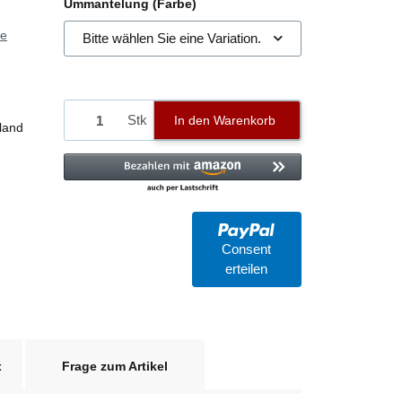
Ummantelung (Farbe)
ie
Bitte wählen Sie eine Variation.
Stk
In den Warenkorb
land
Consent
erteilen
x
Frage zum Artikel