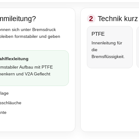
mmileitung?
2
Technik kurz 
önnen sich unter Bremsdruck
PTFE
bleiben formstabiler und geben
Innenleitung für
die
Bremsflüssigkeit.
ahlflexleitung
rmstabiler Aufbau mit PTFE
nenkern und V2A Geflecht
nlage
sschläuche
ante