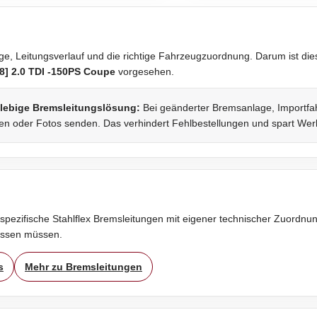
, Leitungsverlauf und die richtige Fahrzeugzuordnung. Darum ist diese
8] 2.0 TDI -150PS Coupe
vorgesehen.
glebige Bremsleitungslösung:
Bei geänderter Bremsanlage, Importfah
fen oder Fotos senden. Das verhindert Fehlbestellungen und spart Werk
spezifische Stahlflex Bremsleitungen mit eigener technischer Zuordnung
assen müssen.
s
Mehr zu Bremsleitungen