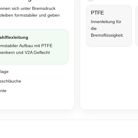
önnen sich unter Bremsdruck
PTFE
bleiben formstabiler und geben
Innenleitung für
die
Bremsflüssigkeit.
ahlflexleitung
rmstabiler Aufbau mit PTFE
nenkern und V2A Geflecht
nlage
sschläuche
ante