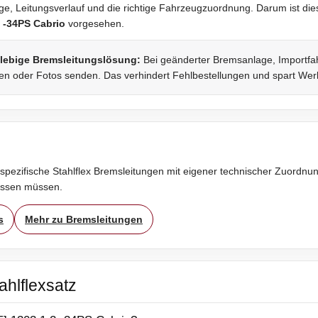
, Leitungsverlauf und die richtige Fahrzeugzuordnung. Darum ist diese
2 -34PS Cabrio
vorgesehen.
glebige Bremsleitungslösung:
Bei geänderter Bremsanlage, Importfah
fen oder Fotos senden. Das verhindert Fehlbestellungen und spart Werk
spezifische Stahlflex Bremsleitungen mit eigener technischer Zuordnung
assen müssen.
s
Mehr zu Bremsleitungen
ahlflexsatz